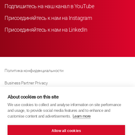
Подпишитесь на наш канал в YouTube
Присоединяйтесь к нам на Instagram
Присоединяйтесь к нам на LinkedIn
Политика конфиденциальности
Business Partner Privacy
Политика Использования Файлов «куки»
About cookies on this site
We use cookies to collect and analyse information on site performance
Modern Slavery Act Policy
and usage, to provide social media features and to enhance and
customise content and advertisements.
Learn more
Imprint
Allow all cookies
KYB Europe © 2026