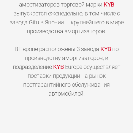
амортизаторов торговой марки
KYB
выпускается еженедельно, в том числе с
завода Gifu в Японии — крупнейшего в мире
производства амортизаторов.
В Европе расположены 3 завода
KYB
по
производству амортизаторов, и
подразделение
KYB
Europe осуществляет
поставки продукции на рынок
постгарантийного обслуживания
0
0
0
0
0
0
автомобилей.
1
1
1
1
1
1
2
2
2
2
2
2