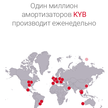
2
Один миллион
амортизаторов
KYB
3
производит еженедельно
4
5
6
7
8
9