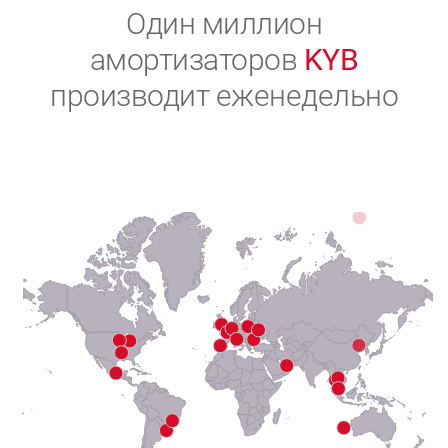
2
Один миллион
амортизаторов
KYB
3
производит еженедельно
4
5
6
7
8
9