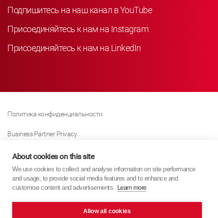
Подпишитесь на наш канал в YouTube
Присоединяйтесь к нам на Instagram
Присоединяйтесь к нам на LinkedIn
Политика конфиденциальности
Business Partner Privacy
Политика Использования Файлов «куки»
About cookies on this site
We use cookies to collect and analyse information on site performance
Modern Slavery Act Policy
and usage, to provide social media features and to enhance and
customise content and advertisements.
Learn more
Imprint
Allow all cookies
KYB Europe © 2026