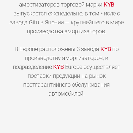
амортизаторов торговой марки
KYB
выпускается еженедельно, в том числе с
завода Gifu в Японии — крупнейшего в мире
производства амортизаторов.
В Европе расположены 3 завода
KYB
по
производству амортизаторов, и
подразделение
KYB
Europe осуществляет
поставки продукции на рынок
постгарантийного обслуживания
0
0
0
0
0
0
автомобилей.
1
1
1
1
1
1
2
2
2
2
2
2