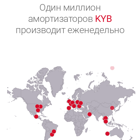
2
Один миллион
амортизаторов
KYB
3
производит еженедельно
4
5
6
7
8
9