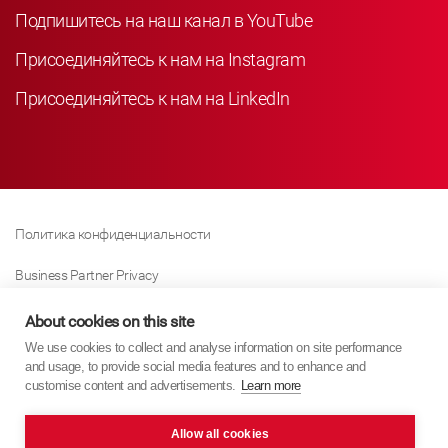
Подпишитесь на наш канал в YouTube
Присоединяйтесь к нам на Instagram
Присоединяйтесь к нам на LinkedIn
Политика конфиденциальности
Business Partner Privacy
Политика Использования Файлов «куки»
About cookies on this site
We use cookies to collect and analyse information on site performance
Modern Slavery Act Policy
and usage, to provide social media features and to enhance and
customise content and advertisements.
Learn more
Imprint
Allow all cookies
KYB Europe © 2026