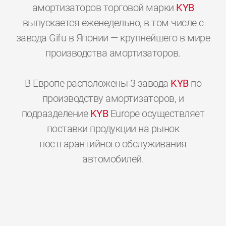
амортизаторов торговой марки
KYB
выпускается еженедельно, в том числе с
завода Gifu в Японии — крупнейшего в мире
производства амортизаторов.
В Европе расположены 3 завода
KYB
по
производству амортизаторов, и
подразделение
KYB
Europe осуществляет
поставки продукции на рынок
постгарантийного обслуживания
0
0
0
0
0
0
автомобилей.
1
1
1
1
1
1
2
2
2
2
2
2