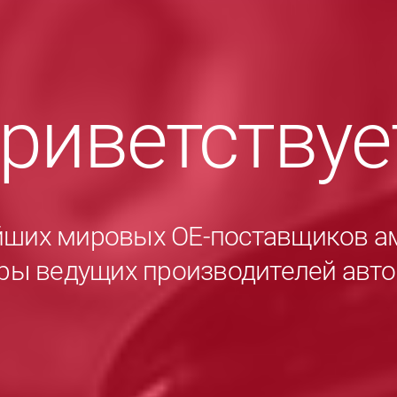
приветству
йших мировых ОЕ-поставщиков а
ры ведущих производителей авт