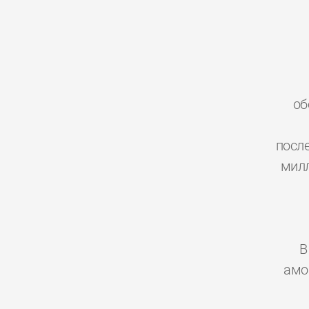
об
посл
милл
В
амо