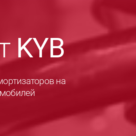
ет
KYB
мортизаторов на
омобилей