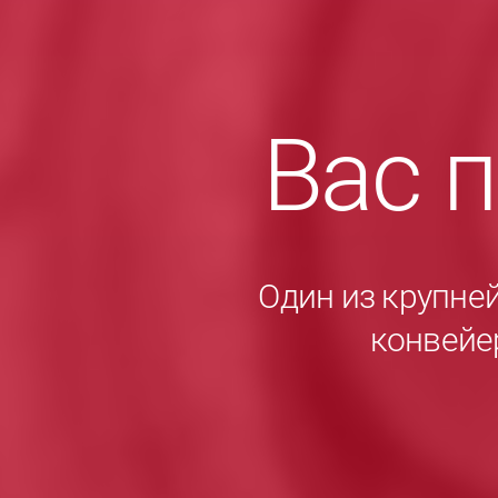
Вас 
Один из крупне
конвейе