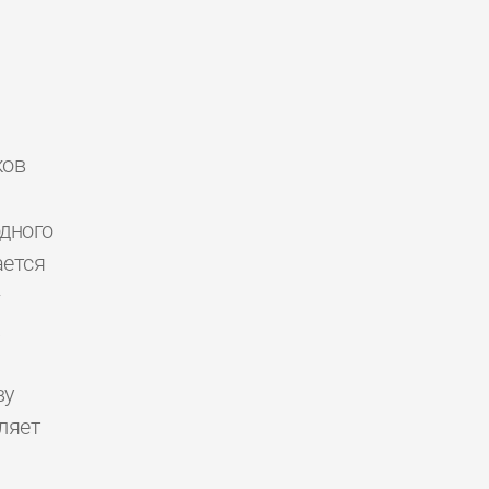
ков
дного
ется
—
.
ву
ляет