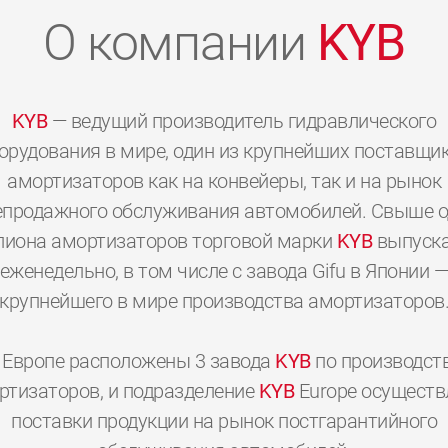
О компании
KYB
KYB
— ведущий производитель гидравлического
орудования в мире, один из крупнейших поставщи
амортизаторов как на конвейеры, так и на рынок
епродажного обслуживания автомобилей. Свыше о
иона амортизаторов торговой марки
KYB
выпуска
еженедельно, в том числе с завода Gifu в Японии 
крупнейшего в мире производства амортизаторов
 Европе расположены 3 завода
KYB
по производст
0
0
0
0
0
0
ртизаторов, и подразделение
KYB
Europe осуществ
поставки продукции на рынок постгарантийного