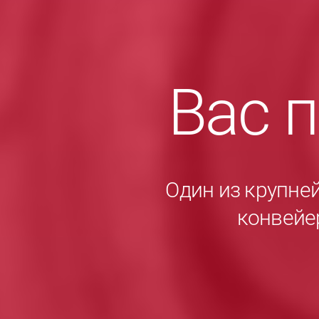
Вас 
Один из крупне
конвейе