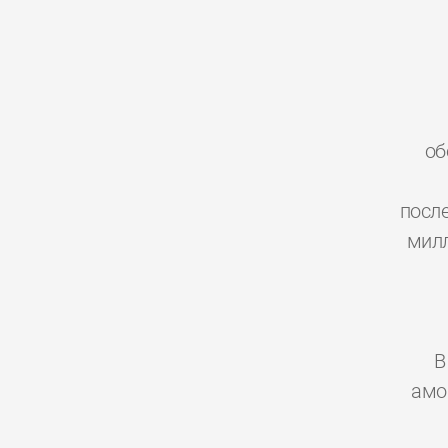
об
посл
милл
В
амо