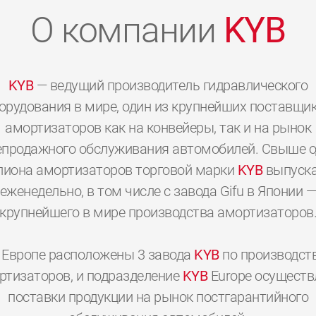
О компании
KYB
KYB
— ведущий производитель гидравлического
орудования в мире, один из крупнейших поставщи
амортизаторов как на конвейеры, так и на рынок
епродажного обслуживания автомобилей. Свыше о
иона амортизаторов торговой марки
KYB
выпуска
еженедельно, в том числе с завода Gifu в Японии 
крупнейшего в мире производства амортизаторов
 Европе расположены 3 завода
KYB
по производст
0
0
0
0
0
0
ртизаторов, и подразделение
KYB
Europe осуществ
поставки продукции на рынок постгарантийного