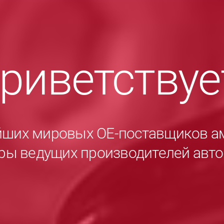
приветству
йших мировых ОЕ-поставщиков а
ры ведущих производителей авт