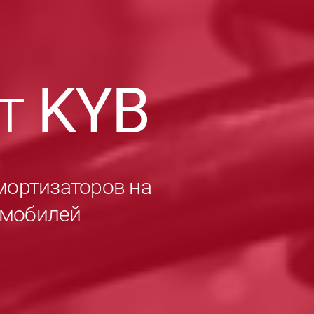
ет
KYB
мортизаторов на
омобилей