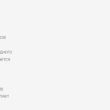
ков
дного
ется
—
.
ву
ляет