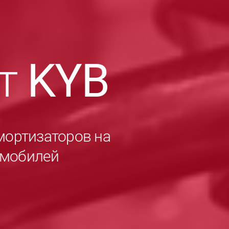
ет
KYB
мортизаторов на
омобилей