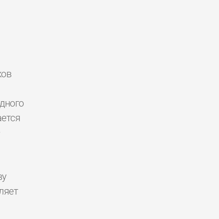
ков
дного
ется
—
.
ву
ляет