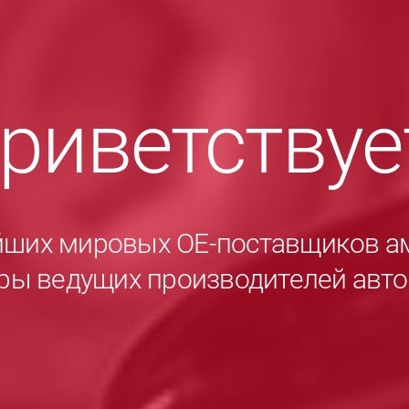
приветству
йших мировых ОЕ-поставщиков а
ры ведущих производителей авт