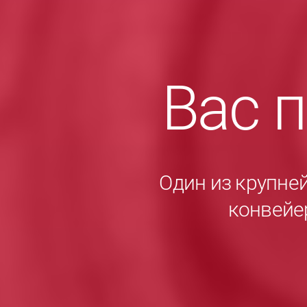
Вас 
Один из крупне
конвейе