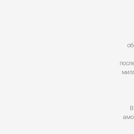
об
посл
милл
В
амо