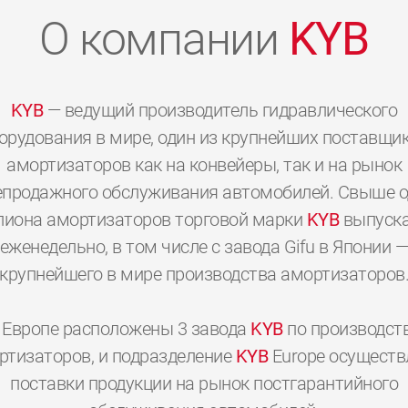
О компании
KYB
KYB
— ведущий производитель гидравлического
орудования в мире, один из крупнейших поставщи
амортизаторов как на конвейеры, так и на рынок
епродажного обслуживания автомобилей. Свыше о
иона амортизаторов торговой марки
KYB
выпуска
еженедельно, в том числе с завода Gifu в Японии 
крупнейшего в мире производства амортизаторов
 Европе расположены 3 завода
KYB
по производст
0
0
0
0
0
0
ртизаторов, и подразделение
KYB
Europe осуществ
поставки продукции на рынок постгарантийного