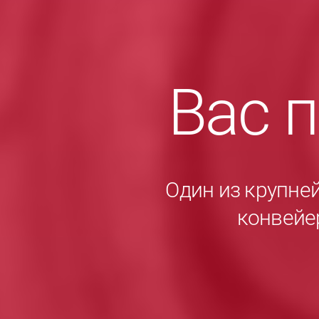
Вас 
Один из крупне
конвейе