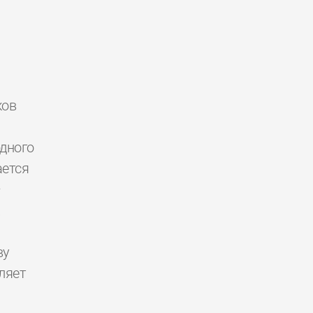
ков
дного
ется
—
.
ву
ляет