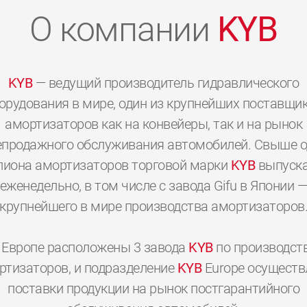
О компании
KYB
KYB
— ведущий производитель гидравлического
орудования в мире, один из крупнейших поставщи
амортизаторов как на конвейеры, так и на рынок
епродажного обслуживания автомобилей. Свыше о
иона амортизаторов торговой марки
KYB
выпуска
еженедельно, в том числе с завода Gifu в Японии 
крупнейшего в мире производства амортизаторов
 Европе расположены 3 завода
KYB
по производст
0
0
0
0
0
0
ртизаторов, и подразделение
KYB
Europe осуществ
поставки продукции на рынок постгарантийного