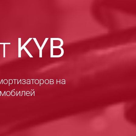
ет
KYB
мортизаторов на
омобилей