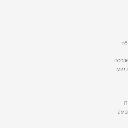
об
посл
милл
В
амо