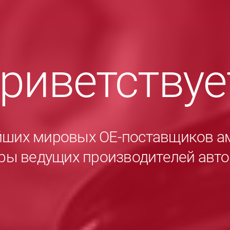
приветству
йших мировых ОЕ-поставщиков а
ры ведущих производителей авт