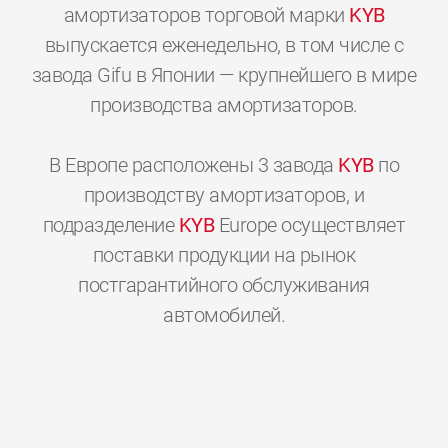
амортизаторов торговой марки
KYB
выпускается еженедельно, в том числе с
завода Gifu в Японии — крупнейшего в мире
производства амортизаторов.
В Европе расположены 3 завода
KYB
по
производству амортизаторов, и
подразделение
KYB
Europe осуществляет
поставки продукции на рынок
постгарантийного обслуживания
0
0
0
0
0
0
автомобилей.
1
1
1
1
1
1
2
2
2
2
2
2