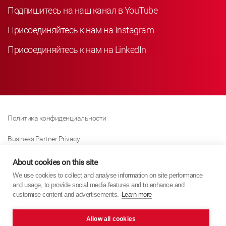
Подпишитесь на наш канал в YouTube
Присоединяйтесь к нам на Instagram
Присоединяйтесь к нам на LinkedIn
Политика конфиденциальности
Business Partner Privacy
Политика Использования Файлов «куки»
About cookies on this site
We use cookies to collect and analyse information on site performance
Modern Slavery Act Policy
and usage, to provide social media features and to enhance and
customise content and advertisements.
Learn more
Imprint
Allow all cookies
KYB Europe © 2026