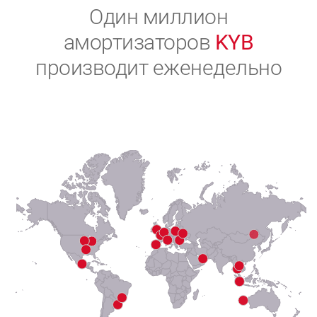
2
Один миллион
амортизаторов
KYB
3
производит еженедельно
4
5
6
7
8
9