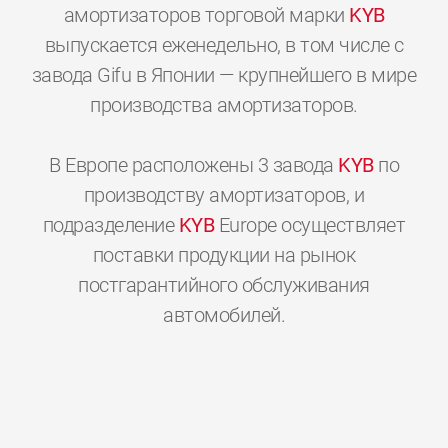
амортизаторов торговой марки
KYB
выпускается еженедельно, в том числе с
завода Gifu в Японии — крупнейшего в мире
производства амортизаторов.
В Европе расположены 3 завода
KYB
по
производству амортизаторов, и
подразделение
KYB
Europe осуществляет
поставки продукции на рынок
постгарантийного обслуживания
0
0
0
0
0
0
автомобилей.
1
1
1
1
1
1
2
2
2
2
2
2