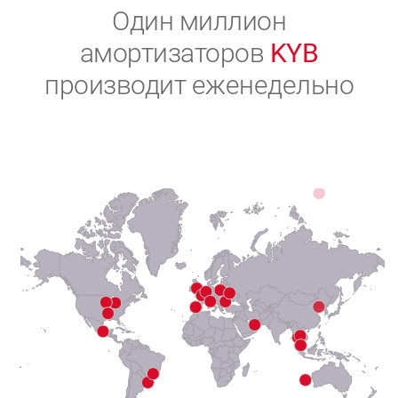
2
Один миллион
амортизаторов
KYB
3
производит еженедельно
4
5
6
7
8
9