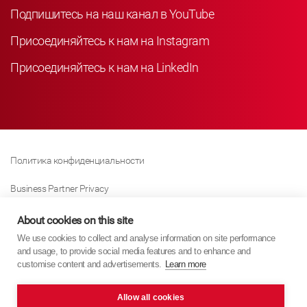
Подпишитесь на наш канал в YouTube
Присоединяйтесь к нам на Instagram
Присоединяйтесь к нам на LinkedIn
Политика конфиденциальности
Business Partner Privacy
Политика Использования Файлов «куки»
About cookies on this site
We use cookies to collect and analyse information on site performance
Modern Slavery Act Policy
and usage, to provide social media features and to enhance and
customise content and advertisements.
Learn more
Imprint
Allow all cookies
KYB Europe © 2026