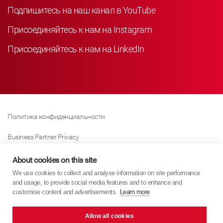
Подпишитесь на наш канал в YouTube
Присоединяйтесь к нам на Instagram
Присоединяйтесь к нам на LinkedIn
Политика конфиденциальности
Business Partner Privacy
Политика Использования Файлов «куки»
About cookies on this site
We use cookies to collect and analyse information on site performance
Modern Slavery Act Policy
and usage, to provide social media features and to enhance and
customise content and advertisements.
Learn more
Imprint
Allow all cookies
KYB Europe © 2026