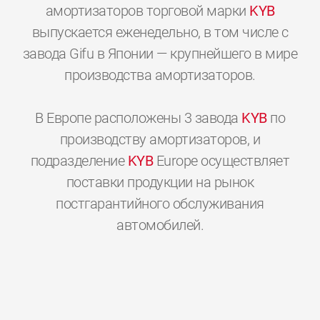
амортизаторов торговой марки
KYB
выпускается еженедельно, в том числе с
завода Gifu в Японии — крупнейшего в мире
производства амортизаторов.
В Европе расположены 3 завода
KYB
по
производству амортизаторов, и
подразделение
KYB
Europe осуществляет
поставки продукции на рынок
постгарантийного обслуживания
0
0
0
0
0
0
автомобилей.
1
1
1
1
1
1
2
2
2
2
2
2