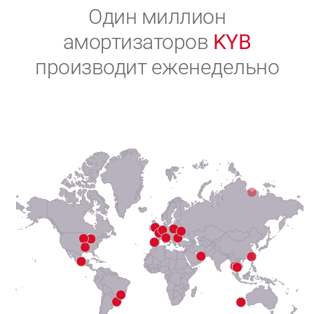
2
Один миллион
амортизаторов
KYB
3
производит еженедельно
4
5
6
7
8
9