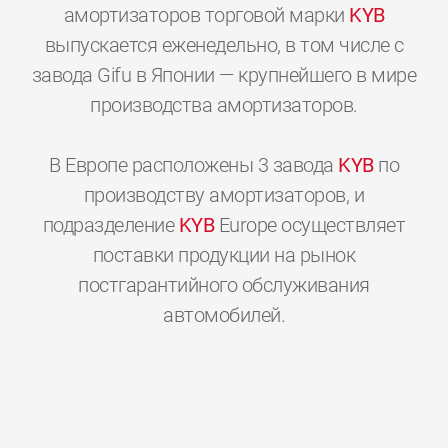
амортизаторов торговой марки
KYB
выпускается еженедельно, в том числе с
завода Gifu в Японии — крупнейшего в мире
производства амортизаторов.
В Европе расположены 3 завода
KYB
по
производству амортизаторов, и
подразделение
KYB
Europe осуществляет
поставки продукции на рынок
постгарантийного обслуживания
0
0
0
0
0
0
автомобилей.
1
1
1
1
1
1
2
2
2
2
2
2