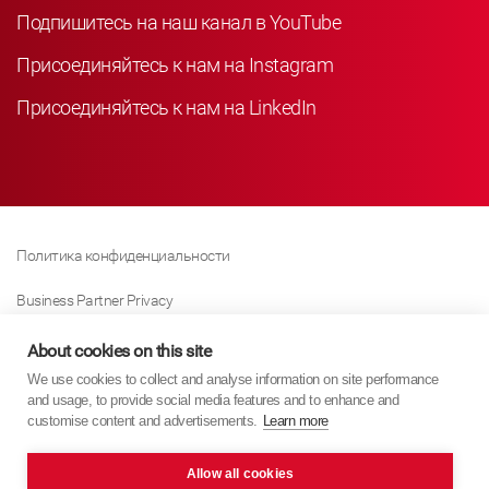
Подпишитесь на наш канал в YouTube
Присоединяйтесь к нам на Instagram
Присоединяйтесь к нам на LinkedIn
Политика конфиденциальности
Business Partner Privacy
Политика Использования Файлов «куки»
About cookies on this site
We use cookies to collect and analyse information on site performance
Modern Slavery Act Policy
and usage, to provide social media features and to enhance and
customise content and advertisements.
Learn more
Imprint
Allow all cookies
KYB Europe © 2026