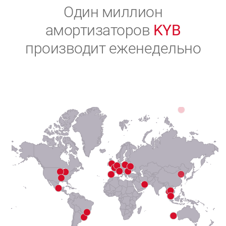
2
Один миллион
амортизаторов
KYB
3
производит еженедельно
4
5
6
7
8
9