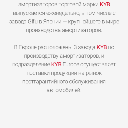
амортизаторов торговой марки
KYB
выпускается еженедельно, в том числе с
завода Gifu в Японии — крупнейшего в мире
производства амортизаторов.
В Европе расположены 3 завода
KYB
по
производству амортизаторов, и
подразделение
KYB
Europe осуществляет
поставки продукции на рынок
постгарантийного обслуживания
0
0
0
0
0
0
автомобилей.
1
1
1
1
1
1
2
2
2
2
2
2