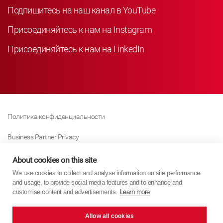
Подпишитесь на наш канал в YouTube
Присоединяйтесь к нам на Instagram
Присоединяйтесь к нам на LinkedIn
Политика конфиденциальности
Business Partner Privacy
Политика Использования Файлов «куки»
About cookies on this site
We use cookies to collect and analyse information on site performance
Modern Slavery Act Policy
and usage, to provide social media features and to enhance and
customise content and advertisements.
Learn more
Imprint
Allow all cookies
KYB Europe © 2026