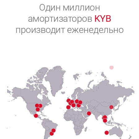
2
Один миллион
амортизаторов
KYB
3
производит еженедельно
4
5
6
7
8
9