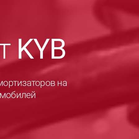
ет
KYB
мортизаторов на
омобилей