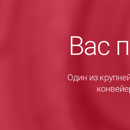
Вас 
Один из крупне
конвейе