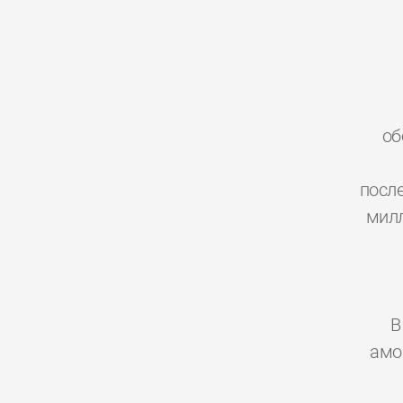
об
посл
милл
В
амо