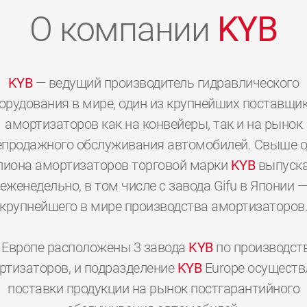
О компании
KYB
KYB
— ведущий производитель гидравлического
орудования в мире, один из крупнейших поставщи
амортизаторов как на конвейеры, так и на рынок
епродажного обслуживания автомобилей. Свыше о
иона амортизаторов торговой марки
KYB
выпуска
еженедельно, в том числе с завода Gifu в Японии 
крупнейшего в мире производства амортизаторов
 Европе расположены 3 завода
KYB
по производст
0
0
0
0
0
0
ртизаторов, и подразделение
KYB
Europe осуществ
поставки продукции на рынок постгарантийного