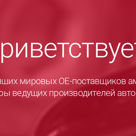
приветству
йших мировых ОЕ-поставщиков а
ры ведущих производителей авт