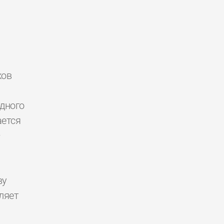
ков
дного
ется
—
.
ву
ляет