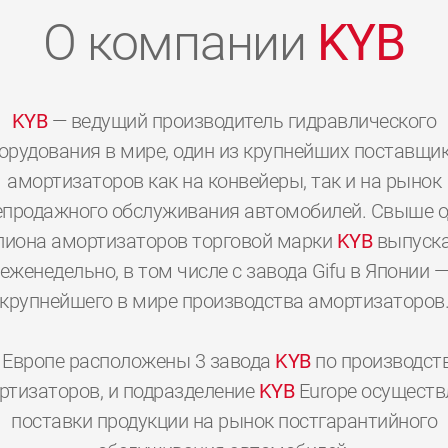
О компании
KYB
KYB
— ведущий производитель гидравлического
орудования в мире, один из крупнейших поставщи
амортизаторов как на конвейеры, так и на рынок
епродажного обслуживания автомобилей. Свыше о
иона амортизаторов торговой марки
KYB
выпуска
еженедельно, в том числе с завода Gifu в Японии 
крупнейшего в мире производства амортизаторов
 Европе расположены 3 завода
KYB
по производст
0
0
0
0
0
0
ртизаторов, и подразделение
KYB
Europe осуществ
поставки продукции на рынок постгарантийного