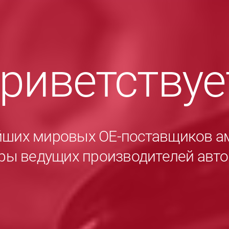
приветству
йших мировых ОЕ-поставщиков а
ры ведущих производителей авт