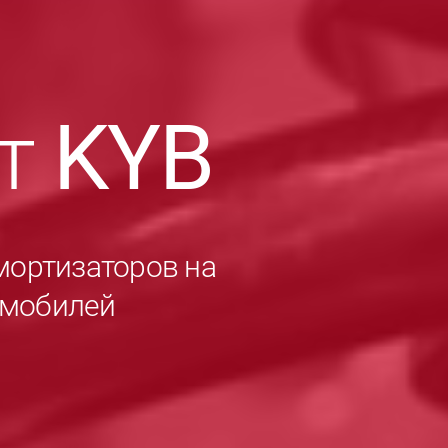
ет
KYB
мортизаторов на
омобилей