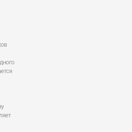
ков
дного
ется
—
.
ву
ляет