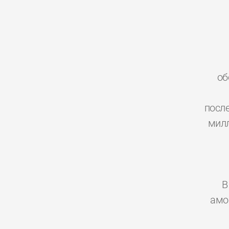
об
посл
милл
В
амо