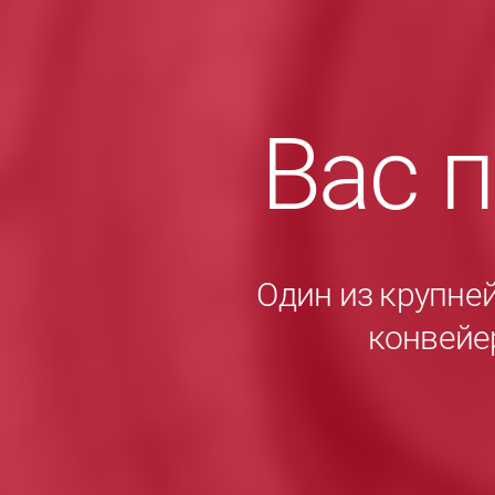
Вас 
Один из крупне
конвейе