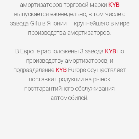
амортизаторов торговой марки
KYB
выпускается еженедельно, в том числе с
завода Gifu в Японии — крупнейшего в мире
производства амортизаторов.
В Европе расположены 3 завода
KYB
по
производству амортизаторов, и
подразделение
KYB
Europe осуществляет
поставки продукции на рынок
постгарантийного обслуживания
0
0
0
0
0
0
автомобилей.
1
1
1
1
1
1
2
2
2
2
2
2