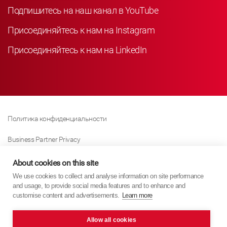
Подпишитесь на наш канал в YouTube
Присоединяйтесь к нам на Instagram
Присоединяйтесь к нам на LinkedIn
Политика конфиденциальности
Business Partner Privacy
Политика Использования Файлов «куки»
About cookies on this site
We use cookies to collect and analyse information on site performance
Modern Slavery Act Policy
and usage, to provide social media features and to enhance and
customise content and advertisements.
Learn more
Imprint
Allow all cookies
KYB Europe © 2026