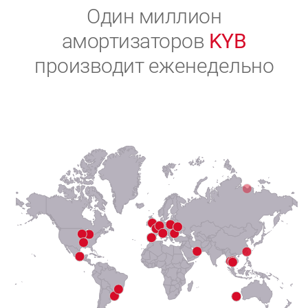
2
Один миллион
амортизаторов
KYB
3
производит еженедельно
4
5
6
7
8
9