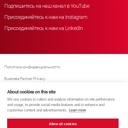
Подпишитесь на наш канал в YouTube
Присоединяйтесь к нам на Instagram
Присоединяйтесь к нам на LinkedIn
Политика конфиденциальности
Business Partner Privacy
Политика Использования Файлов «куки»
About cookies on this site
We use cookies to collect and analyse information on site performance
Modern Slavery Act Policy
and usage, to provide social media features and to enhance and
customise content and advertisements.
Learn more
Imprint
Allow all cookies
KYB Europe © 2026