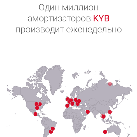
2
Один миллион
амортизаторов
KYB
3
производит еженедельно
4
5
6
7
8
9