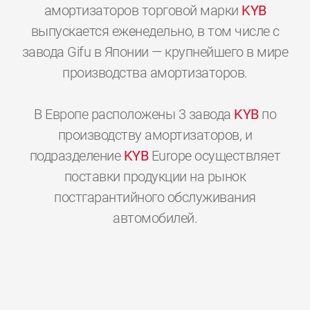
амортизаторов торговой марки
KYB
выпускается еженедельно, в том числе с
завода Gifu в Японии — крупнейшего в мире
производства амортизаторов.
В Европе расположены 3 завода
KYB
по
производству амортизаторов, и
подразделение
KYB
Europe осуществляет
поставки продукции на рынок
постгарантийного обслуживания
0
0
0
0
0
0
автомобилей.
1
1
1
1
1
1
2
2
2
2
2
2