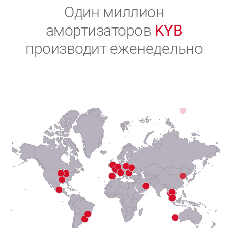
2
Один миллион
амортизаторов
KYB
3
производит еженедельно
4
5
6
7
8
9