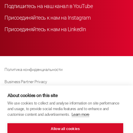
Подпишитесь на наш канал в YouTube
Присоединяйтесь к нам на Instagram
Присоединяйтесь к нам на LinkedIn
Политика конфиденциальности
Business Partner Privacy
Политика Использования Файлов «куки»
About cookies on this site
We use cookies to collect and analyse information on site performance
Modern Slavery Act Policy
and usage, to provide social media features and to enhance and
customise content and advertisements.
Learn more
Imprint
Allow all cookies
KYB Europe © 2026