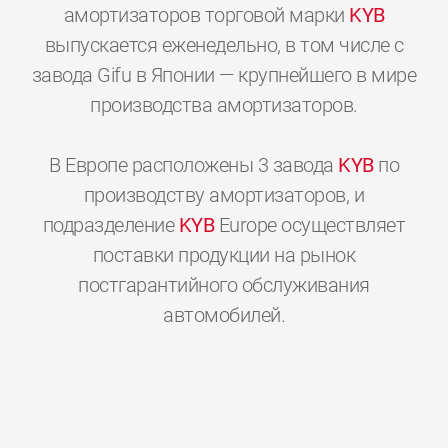
амортизаторов торговой марки
KYB
выпускается еженедельно, в том числе с
завода Gifu в Японии — крупнейшего в мире
производства амортизаторов.
В Европе расположены 3 завода
KYB
по
производству амортизаторов, и
подразделение
KYB
Europe осуществляет
поставки продукции на рынок
постгарантийного обслуживания
0
0
0
0
0
0
автомобилей.
1
1
1
1
1
1
2
2
2
2
2
2