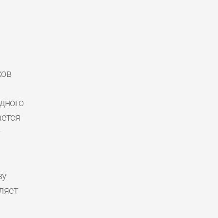
ков
дного
ется
—
.
ву
ляет