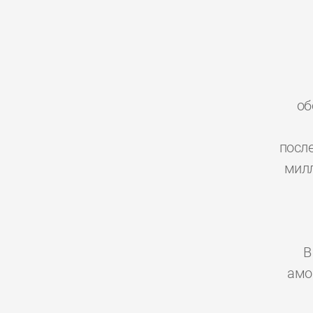
об
посл
милл
В
амо