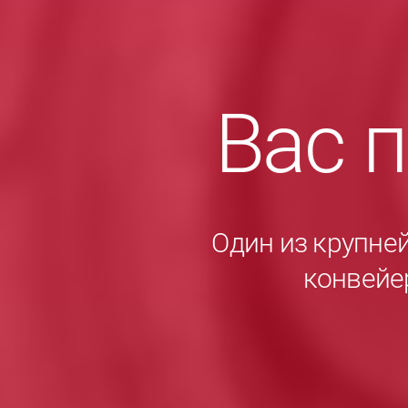
Вас 
Один из крупне
конвейе