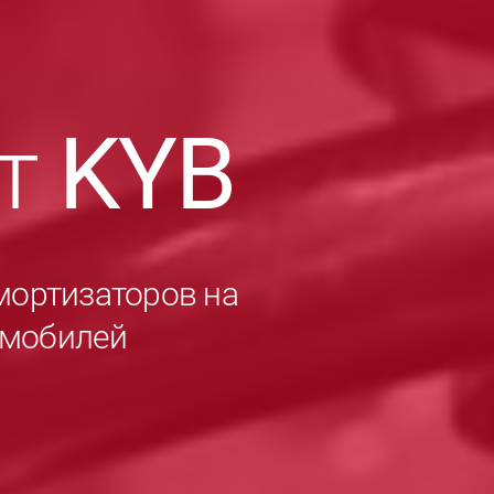
ет
KYB
мортизаторов на
омобилей