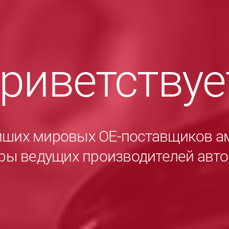
приветству
йших мировых ОЕ-поставщиков а
ры ведущих производителей авт