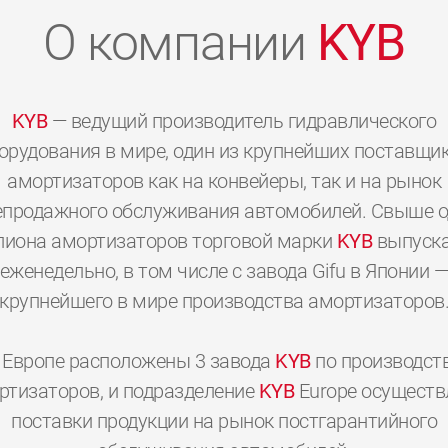
О компании
KYB
KYB
— ведущий производитель гидравлического
орудования в мире, один из крупнейших поставщи
амортизаторов как на конвейеры, так и на рынок
епродажного обслуживания автомобилей. Свыше о
иона амортизаторов торговой марки
KYB
выпуска
еженедельно, в том числе с завода Gifu в Японии 
крупнейшего в мире производства амортизаторов
 Европе расположены 3 завода
KYB
по производст
0
0
0
0
0
0
ртизаторов, и подразделение
KYB
Europe осуществ
поставки продукции на рынок постгарантийного