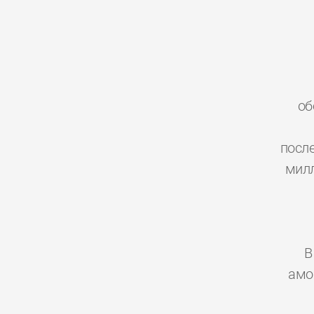
об
посл
милл
В
амо