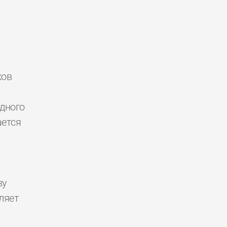
ков
дного
ется
—
.
ву
ляет