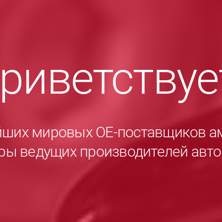
приветству
йших мировых ОЕ-поставщиков а
ры ведущих производителей авт