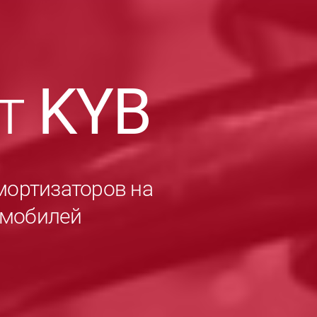
ет
KYB
мортизаторов на
омобилей