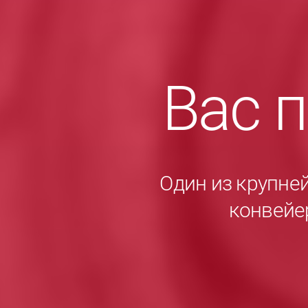
Вас 
Один из крупне
конвейе