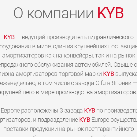
О компании
KYB
KYB
— ведущий производитель гидравлического
орудования в мире, один из крупнейших поставщи
амортизаторов как на конвейеры, так и на рынок
епродажного обслуживания автомобилей. Свыше о
иона амортизаторов торговой марки
KYB
выпуска
еженедельно, в том числе с завода Gifu в Японии 
крупнейшего в мире производства амортизаторов
 Европе расположены 3 завода
KYB
по производст
0
0
0
0
0
0
ртизаторов, и подразделение
KYB
Europe осуществ
поставки продукции на рынок постгарантийного