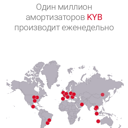
2
Один миллион
амортизаторов
KYB
3
производит еженедельно
4
5
6
7
8
9