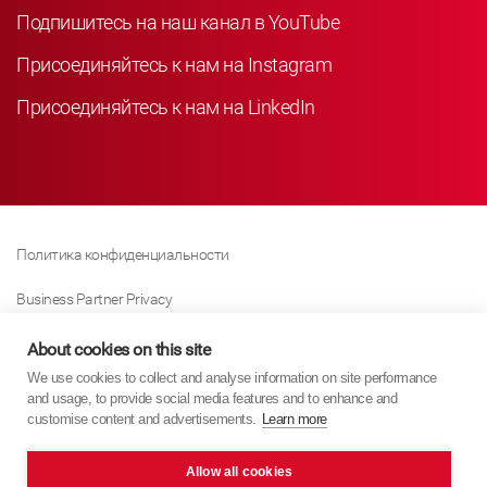
Подпишитесь на наш канал в YouTube
Присоединяйтесь к нам на Instagram
Присоединяйтесь к нам на LinkedIn
Политика конфиденциальности
Business Partner Privacy
Политика Использования Файлов «куки»
About cookies on this site
We use cookies to collect and analyse information on site performance
Modern Slavery Act Policy
and usage, to provide social media features and to enhance and
customise content and advertisements.
Learn more
Imprint
Allow all cookies
KYB Europe © 2026