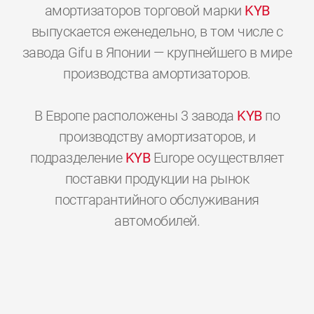
амортизаторов торговой марки
KYB
выпускается еженедельно, в том числе с
завода Gifu в Японии — крупнейшего в мире
производства амортизаторов.
В Европе расположены 3 завода
KYB
по
производству амортизаторов, и
подразделение
KYB
Europe осуществляет
поставки продукции на рынок
постгарантийного обслуживания
0
0
0
0
0
0
автомобилей.
1
1
1
1
1
1
2
2
2
2
2
2