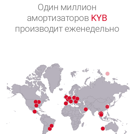
2
Один миллион
амортизаторов
KYB
3
производит еженедельно
4
5
6
7
8
9