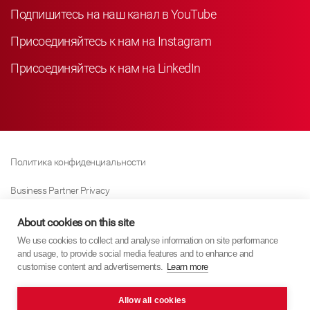
Подпишитесь на наш канал в YouTube
Присоединяйтесь к нам на Instagram
Присоединяйтесь к нам на LinkedIn
Политика конфиденциальности
Business Partner Privacy
Политика Использования Файлов «куки»
About cookies on this site
We use cookies to collect and analyse information on site performance
Modern Slavery Act Policy
and usage, to provide social media features and to enhance and
customise content and advertisements.
Learn more
Imprint
Allow all cookies
KYB Europe © 2026