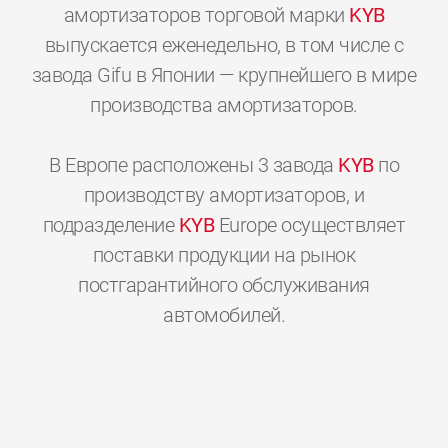
амортизаторов торговой марки
KYB
выпускается еженедельно, в том числе с
завода Gifu в Японии — крупнейшего в мире
производства амортизаторов.
В Европе расположены 3 завода
KYB
по
производству амортизаторов, и
подразделение
KYB
Europe осуществляет
поставки продукции на рынок
постгарантийного обслуживания
0
0
0
0
0
0
автомобилей.
1
1
1
1
1
1
2
2
2
2
2
2