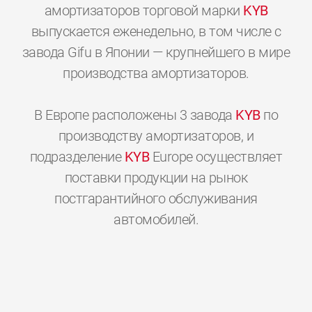
амортизаторов торговой марки
KYB
выпускается еженедельно, в том числе с
завода Gifu в Японии — крупнейшего в мире
производства амортизаторов.
В Европе расположены 3 завода
KYB
по
производству амортизаторов, и
подразделение
KYB
Europe осуществляет
поставки продукции на рынок
постгарантийного обслуживания
0
0
0
0
0
0
автомобилей.
1
1
1
1
1
1
2
2
2
2
2
2