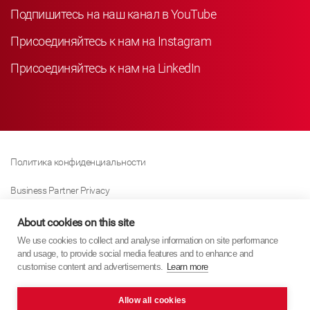
Подпишитесь на наш канал в YouTube
Присоединяйтесь к нам на Instagram
Присоединяйтесь к нам на LinkedIn
Политика конфиденциальности
Business Partner Privacy
Политика Использования Файлов «куки»
About cookies on this site
We use cookies to collect and analyse information on site performance
Modern Slavery Act Policy
and usage, to provide social media features and to enhance and
customise content and advertisements.
Learn more
Imprint
Allow all cookies
KYB Europe © 2026