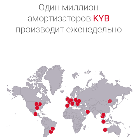
2
Один миллион
амортизаторов
KYB
3
производит еженедельно
4
5
6
7
8
9