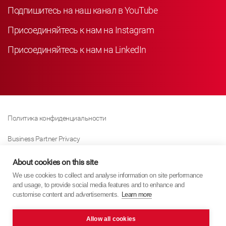
Подпишитесь на наш канал в YouTube
Присоединяйтесь к нам на Instagram
Присоединяйтесь к нам на LinkedIn
Политика конфиденциальности
Business Partner Privacy
Политика Использования Файлов «куки»
About cookies on this site
We use cookies to collect and analyse information on site performance
Modern Slavery Act Policy
and usage, to provide social media features and to enhance and
customise content and advertisements.
Learn more
Imprint
Allow all cookies
KYB Europe © 2026