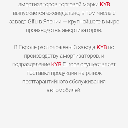
амортизаторов торговой марки
KYB
выпускается еженедельно, в том числе с
завода Gifu в Японии — крупнейшего в мире
производства амортизаторов.
В Европе расположены 3 завода
KYB
по
производству амортизаторов, и
подразделение
KYB
Europe осуществляет
поставки продукции на рынок
постгарантийного обслуживания
0
0
0
0
0
0
автомобилей.
1
1
1
1
1
1
2
2
2
2
2
2