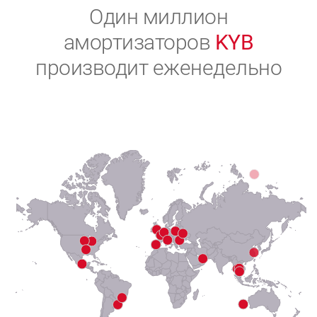
2
Один миллион
амортизаторов
KYB
3
производит еженедельно
4
5
6
7
8
9