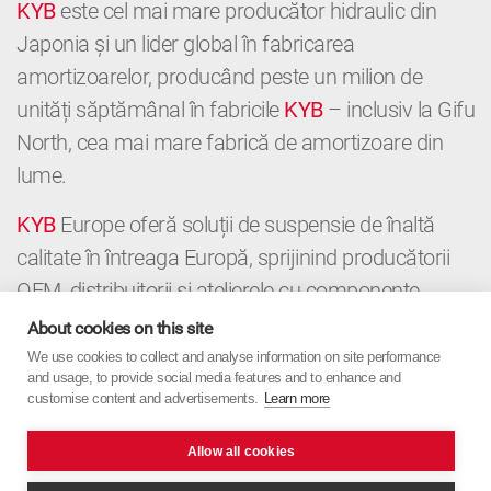
KYB
este cel mai mare producător hidraulic din
Japonia și un lider global în fabricarea
amortizoarelor, producând peste un milion de
unități săptămânal în fabricile
KYB
– inclusiv la Gifu
North, cea mai mare fabrică de amortizoare din
lume.
KYB
Europe oferă soluții de suspensie de înaltă
calitate în întreaga Europă, sprijinind producătorii
OEM, distribuitorii și atelierele cu componente
premium și expertiză locală. De la OE la
About cookies on this site
Aftermarket,
KYB
Europe combină precizia
We use cookies to collect and analyse information on site performance
and usage, to provide social media features and to enhance and
japoneză cu orientarea europeană.
customise content and advertisements.
Learn more
Allow all cookies