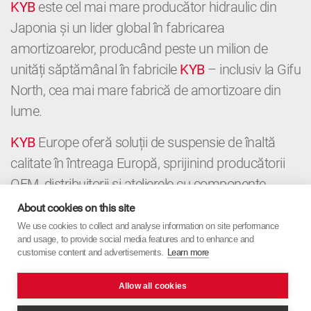
KYB
este cel mai mare producător hidraulic din
Japonia și un lider global în fabricarea
amortizoarelor, producând peste un milion de
unități săptămânal în fabricile
KYB
– inclusiv la Gifu
North, cea mai mare fabrică de amortizoare din
lume.
KYB
Europe oferă soluții de suspensie de înaltă
calitate în întreaga Europă, sprijinind producătorii
OEM, distribuitorii și atelierele cu componente
premium și expertiză locală. De la OE la
About cookies on this site
Aftermarket,
KYB
Europe combină precizia
We use cookies to collect and analyse information on site performance
and usage, to provide social media features and to enhance and
japoneză cu orientarea europeană.
customise content and advertisements.
Learn more
Allow all cookies