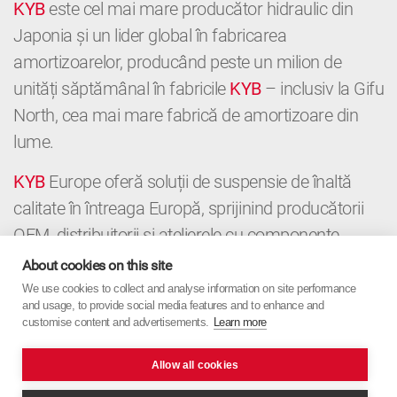
KYB
este cel mai mare producător hidraulic din
Japonia și un lider global în fabricarea
amortizoarelor, producând peste un milion de
unități săptămânal în fabricile
KYB
– inclusiv la Gifu
North, cea mai mare fabrică de amortizoare din
lume.
KYB
Europe oferă soluții de suspensie de înaltă
calitate în întreaga Europă, sprijinind producătorii
OEM, distribuitorii și atelierele cu componente
premium și expertiză locală. De la OE la
About cookies on this site
Aftermarket,
KYB
Europe combină precizia
We use cookies to collect and analyse information on site performance
and usage, to provide social media features and to enhance and
japoneză cu orientarea europeană.
customise content and advertisements.
Learn more
Allow all cookies