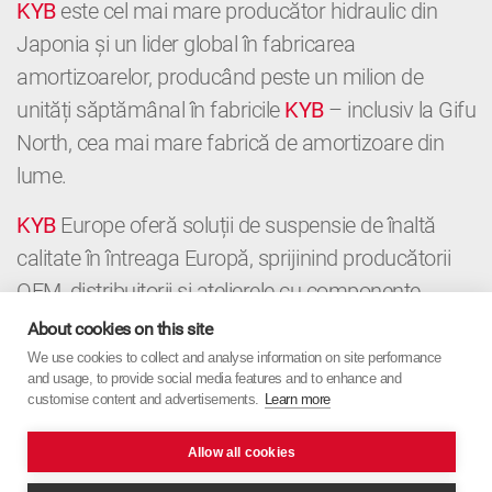
KYB
este cel mai mare producător hidraulic din
Japonia și un lider global în fabricarea
amortizoarelor, producând peste un milion de
unități săptămânal în fabricile
KYB
– inclusiv la Gifu
North, cea mai mare fabrică de amortizoare din
lume.
KYB
Europe oferă soluții de suspensie de înaltă
calitate în întreaga Europă, sprijinind producătorii
OEM, distribuitorii și atelierele cu componente
premium și expertiză locală. De la OE la
About cookies on this site
Aftermarket,
KYB
Europe combină precizia
We use cookies to collect and analyse information on site performance
and usage, to provide social media features and to enhance and
japoneză cu orientarea europeană.
customise content and advertisements.
Learn more
Allow all cookies