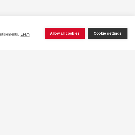
 um volume de negócios
s de amortecedores para
Allow all cookies
Cookie settings
ertisements.
Learn
sui uma capacidade de
a maior fábrica de
a 50 milhões de peças.
s produtos em apenas 15
 para mais de 100 países