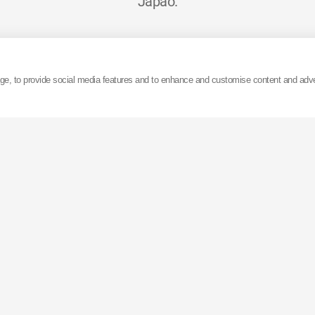
Japão.
s de 15000 funcionários espalhados pelo mundo, tem
hões de dólares, 60% dos quais provenientes das venda
age, to provide social media features and to enhance and customise content and adv
automóveis.
bricas na Ásia, Europa e nos Estados Unidos, a
KYB
pos
uperior a 75 milhões de amortecedores. A
KYB
possui 
o (em Gifu, no Japão), com uma capacidade superior 
izada e é capaz de alterar a produção para diferente
segundos.
cotada na bolsa de Tóquio e exporta os seus produtos
espalhados pelo mundo.