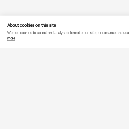
O Grupo
KYB
, com mai
About cookies on this site
superior a 3.8 mil mil
We use cookies to collect and analyse information on site performance and us
more
A partir das suas 15 fá
produção anual s
amortecedores do mund
Está altamente automat
A
KYB
Corporation está 