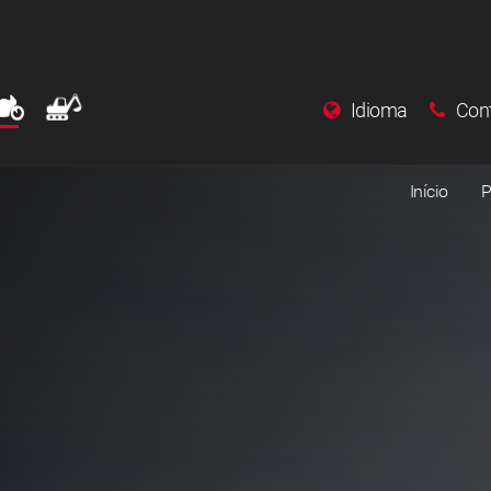
Idioma
Con
Início
P