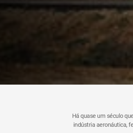
Há quase um século que
indústria aeronáutica, f