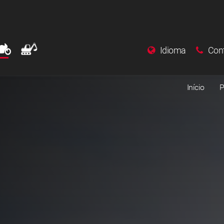
Idioma
Con
Início
P