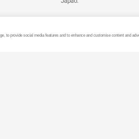
Japão.
s de 15000 funcionários espalhados pelo mundo, tem
hões de dólares, 60% dos quais provenientes das venda
age, to provide social media features and to enhance and customise content and adv
automóveis.
bricas na Ásia, Europa e nos Estados Unidos, a
KYB
pos
uperior a 75 milhões de amortecedores. A
KYB
possui 
o (em Gifu, no Japão), com uma capacidade superior 
izada e é capaz de alterar a produção para diferente
segundos.
cotada na bolsa de Tóquio e exporta os seus produtos
espalhados pelo mundo.