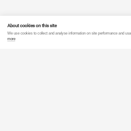
O Grupo
KYB
, com mai
About cookies on this site
superior a 3.8 mil mil
We use cookies to collect and analyse information on site performance and us
more
A partir das suas 15 fá
produção anual s
amortecedores do mund
Está altamente automat
A
KYB
Corporation está 