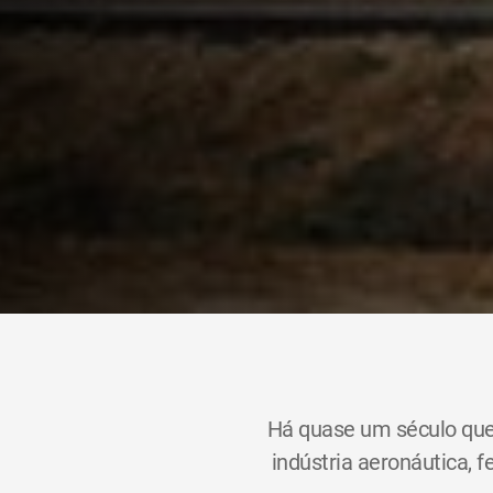
Há quase um século que
indústria aeronáutica, f