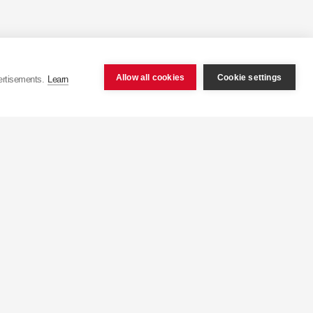
 um volume de negócios
s de amortecedores para
Allow all cookies
Cookie settings
ertisements.
Learn
sui uma capacidade de
a maior fábrica de
a 50 milhões de peças.
s produtos em apenas 15
 para mais de 100 países