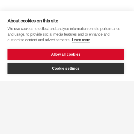
Vídeos
Institucionais
About cookies on this site
We use cookies to collect and analyse information on site performance
and usage, to provide social media features and to enhance and
customise content and advertisements.
Learn more
Descubra mais sobre a
KYB
com alguns dos
nossos vídeos institucionais.
Allow all cookies
Cookie settings
Controlo de
amortecimento inteligente
KYB 