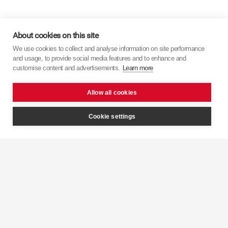
Vídeos
Institucionais
About cookies on this site
We use cookies to collect and analyse information on site performance
and usage, to provide social media features and to enhance and
customise content and advertisements.
Learn more
Descubra mais sobre a
KYB
com alguns dos
nossos vídeos institucionais.
Allow all cookies
Cookie settings
Controlo de
amortecimento inteligente
KYB 