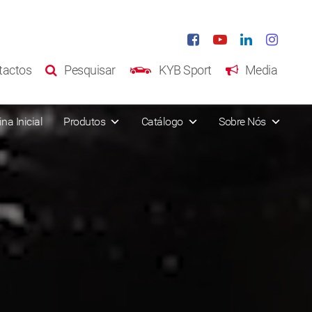
tactos
Pesquisar
KYB Sport
Media
na Inicial
Produtos
Catálogo
Sobre Nós