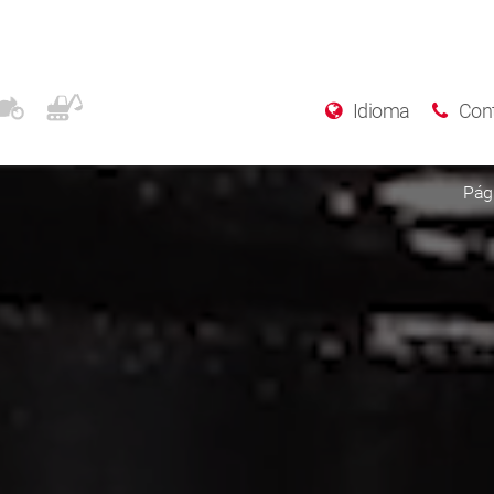
Idioma
Con
Pági