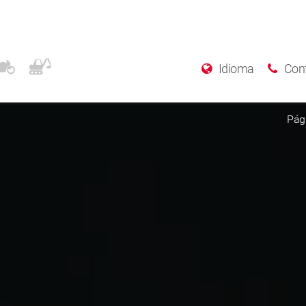
Idioma
Con
Pági