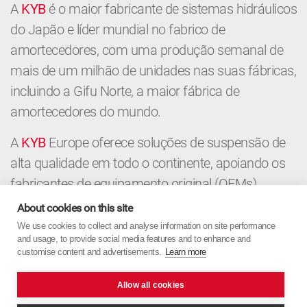
A
KYB
é o maior fabricante de sistemas hidráulicos
do Japão e líder mundial no fabrico de
amortecedores, com uma produção semanal de
mais de um milhão de unidades nas suas fábricas,
incluindo a Gifu Norte, a maior fábrica de
amortecedores do mundo.
A
KYB
Europe oferece soluções de suspensão de
alta qualidade em todo o continente, apoiando os
fabricantes de equipamento original (OEMs),
distribuidores e oficinas com componentes
About cookies on this site
premium e conhecimento local. Do mercado de
We use cookies to collect and analyse information on site performance
and usage, to provide social media features and to enhance and
equipamento original ao mercado de pós-venda, a
customise content and advertisements.
Learn more
KYB
Europe combina a precisão japonesa com
uma abordagem europeia.
Allow all cookies