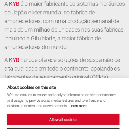
A
KYB
é o maior fabricante de sistemas hidráulicos
do Japão e líder mundial no fabrico de
amortecedores, com uma produção semanal de
mais de um milhão de unidades nas suas fábricas,
incluindo a Gifu Norte, a maior fábrica de
amortecedores do mundo.
A
KYB
Europe oferece soluções de suspensão de
alta qualidade em todo o continente, apoiando os
fabricantes de equipamento original (OEMs),
distribuidores e oficinas com componentes
About cookies on this site
premium e conhecimento local. Do mercado de
We use cookies to collect and analyse information on site performance
and usage, to provide social media features and to enhance and
equipamento original ao mercado de pós-venda, a
customise content and advertisements.
Learn more
KYB
Europe combina a precisão japonesa com
uma abordagem europeia.
Allow all cookies