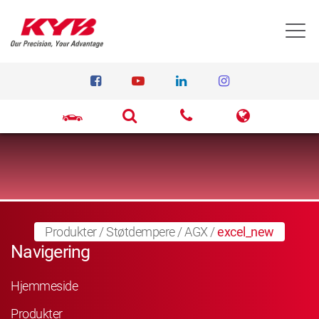
T
Produkter
/
Støtdempere
/
AGX
/
excel_new
Navigering
Hjemmeside
Produkter