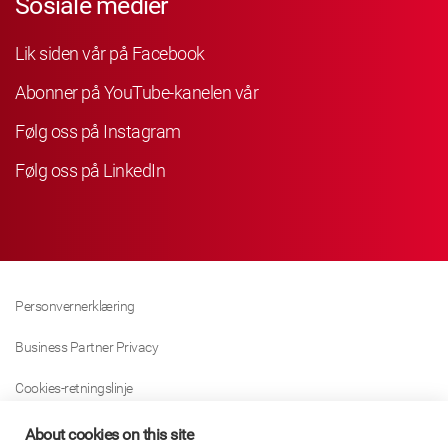
Sosiale medier
Lik siden vår på Facebook
Abonner på YouTube-kanelen vår
Følg oss på Instagram
Følg oss på LinkedIn
Personvernerklæring
Business Partner Privacy
Cookies-retningslinje
Modern Slavery Act Policy
About cookies on this site