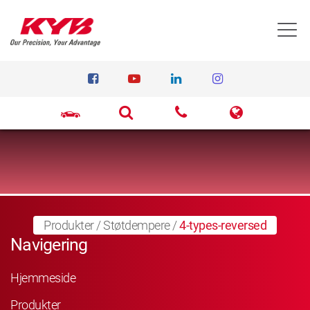
T
Produkter
/
Støtdempere
/
4-types-reversed
Navigering
Hjemmeside
Produkter