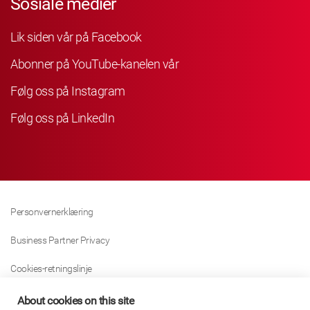
Sosiale medier
Lik siden vår på Facebook
Abonner på YouTube-kanelen vår
Følg oss på Instagram
Følg oss på LinkedIn
Personvernerklæring
Business Partner Privacy
Cookies-retningslinje
Modern Slavery Act Policy
About cookies on this site