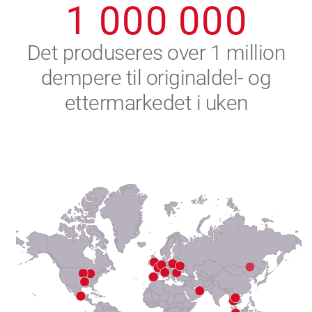
1
0
0
0
0
0
0
2
Det produseres over 1 million
dempere til originaldel- og
3
ettermarkedet i uken
4
5
6
7
8