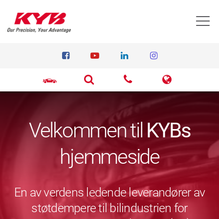
T
Velkommen til
KYBs
hjemmeside
En av verdens ledende leverandører av
støtdempere til bilindustrien for