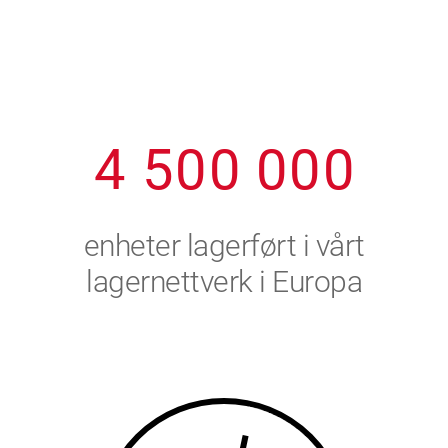
1
2
7
7
7
7
7
2
3
8
8
8
8
8
3
4
9
9
9
9
9
4
5
0
0
0
0
0
5
6
enheter lagerført i vårt
6
7
lagernettverk i Europa
7
8
8
9