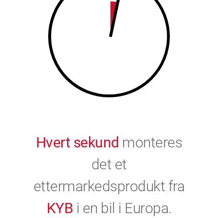
9
0
0
Hvert sekund
monteres
det et
ettermarkedsprodukt fra
KYB
i en bil i Europa.