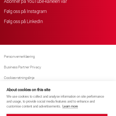
Abonner på YouTube-kanelen vår
Følg oss på Instagram
Følg oss på LinkedIn
Personvernerklæring
Business Partner Privacy
Cookies-retningslinje
Modern Slavery Act Policy
About cookies on this site
We use cookies to collect and analyse information on site performance
Tax Strategy
and usage, to provide social media features and to enhance and
customise content and advertisements.
Learn more
Imprint