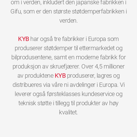
om i verden, inkludert den japanske fabrikken i
Gifu, som er den største støtdemperfabrikken i
verden.
KYB
har også tre fabrikker i Europa som
produserer støtdemper til ettermarkedet og
bilprodusentene, samt en moderne fabrikk for
produksjon av skruefjærer. Over 4,5 millioner
av produktene
KYB
produserer, lagres og
distribueres via våre ni avdelinger i Europa. Vi
leverer også førsteklasses kundeservice og
teknisk støtte i tillegg til produkter av høy
0
0
0
0
0
0
kvalitet.
1
1
1
1
1
1