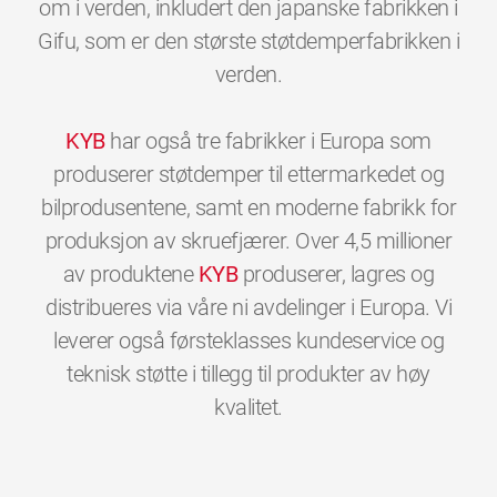
om i verden, inkludert den japanske fabrikken i
Gifu, som er den største støtdemperfabrikken i
verden.
KYB
har også tre fabrikker i Europa som
produserer støtdemper til ettermarkedet og
bilprodusentene, samt en moderne fabrikk for
produksjon av skruefjærer. Over 4,5 millioner
av produktene
KYB
produserer, lagres og
distribueres via våre ni avdelinger i Europa. Vi
leverer også førsteklasses kundeservice og
teknisk støtte i tillegg til produkter av høy
0
0
0
0
0
0
kvalitet.
1
1
1
1
1
1