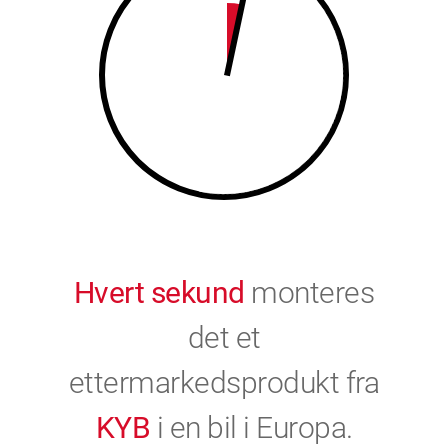
9
0
0
Hvert sekund
monteres
det et
ettermarkedsprodukt fra
KYB
i en bil i Europa.