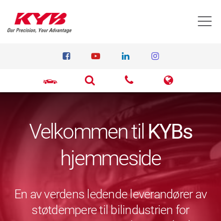
T
Velkommen til
KYBs
hjemmeside
En av verdens ledende leverandører av
støtdempere til bilindustrien for