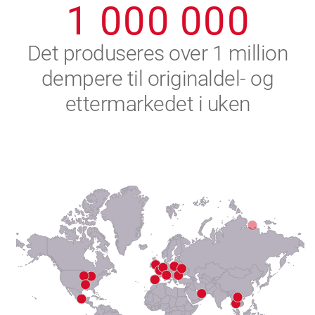
1
0
0
0
0
0
0
2
Det produseres over 1 million
dempere til originaldel- og
3
ettermarkedet i uken
4
5
6
7
8