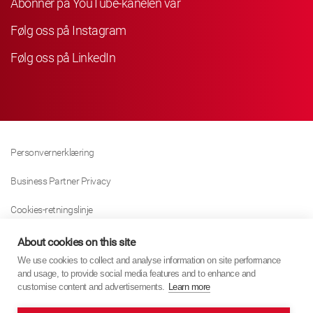
Abonner på YouTube-kanelen vår
Følg oss på Instagram
Følg oss på LinkedIn
Personvernerklæring
Business Partner Privacy
Cookies-retningslinje
Modern Slavery Act Policy
About cookies on this site
We use cookies to collect and analyse information on site performance
Tax Strategy
and usage, to provide social media features and to enhance and
customise content and advertisements.
Learn more
Imprint