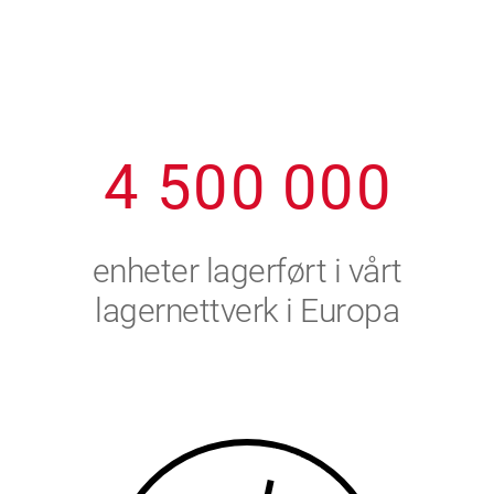
1
2
7
7
7
7
7
2
3
8
8
8
8
8
3
4
9
9
9
9
9
4
5
0
0
0
0
0
5
6
enheter lagerført i vårt
6
7
lagernettverk i Europa
7
8
8
9