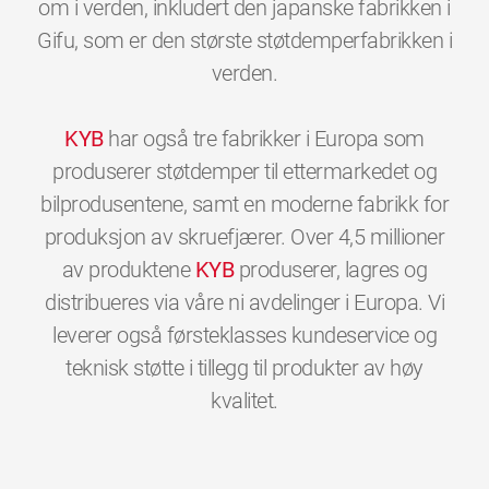
om i verden, inkludert den japanske fabrikken i
Gifu, som er den største støtdemperfabrikken i
verden.
KYB
har også tre fabrikker i Europa som
produserer støtdemper til ettermarkedet og
bilprodusentene, samt en moderne fabrikk for
produksjon av skruefjærer. Over 4,5 millioner
av produktene
KYB
produserer, lagres og
distribueres via våre ni avdelinger i Europa. Vi
leverer også førsteklasses kundeservice og
teknisk støtte i tillegg til produkter av høy
0
0
0
0
0
0
kvalitet.
1
1
1
1
1
1