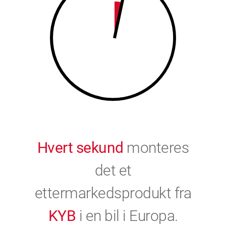
9
0
0
Hvert sekund
monteres
det et
ettermarkedsprodukt fra
KYB
i en bil i Europa.