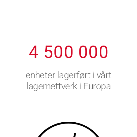
1
2
7
7
7
7
7
2
3
8
8
8
8
8
3
4
9
9
9
9
9
4
5
0
0
0
0
0
5
6
enheter lagerført i vårt
6
7
lagernettverk i Europa
7
8
8
9