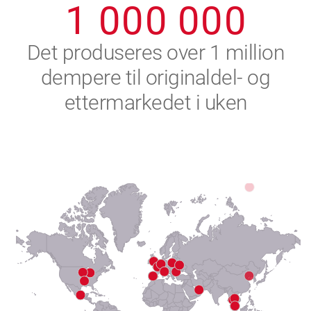
1
0
0
0
0
0
0
2
Det produseres over 1 million
dempere til originaldel- og
3
ettermarkedet i uken
4
5
6
7
8