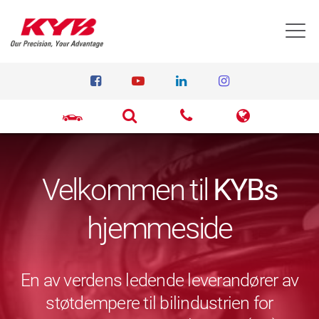
T
Velkommen til
KYBs
hjemmeside
En av verdens ledende leverandører av
støtdempere til bilindustrien for