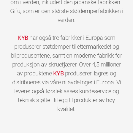
om i verden, inkludert den japanske fabrikken i
Gifu, som er den største støtdemperfabrikken i
verden.
KYB
har også tre fabrikker i Europa som
produserer støtdemper til ettermarkedet og
bilprodusentene, samt en moderne fabrikk for
produksjon av skruefjærer. Over 4,5 millioner
av produktene
KYB
produserer, lagres og
distribueres via våre ni avdelinger i Europa. Vi
leverer også førsteklasses kundeservice og
teknisk støtte i tillegg til produkter av høy
0
0
0
0
0
0
kvalitet.
1
1
1
1
1
1