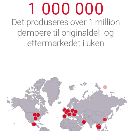
1
0
0
0
0
0
0
2
Det produseres over 1 million
dempere til originaldel- og
3
ettermarkedet i uken
4
5
6
7
8