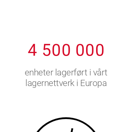
1
2
7
7
7
7
7
2
3
8
8
8
8
8
3
4
9
9
9
9
9
4
5
0
0
0
0
0
5
6
enheter lagerført i vårt
6
7
lagernettverk i Europa
7
8
8
9