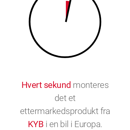
9
0
0
Hvert sekund
monteres
det et
ettermarkedsprodukt fra
KYB
i en bil i Europa.