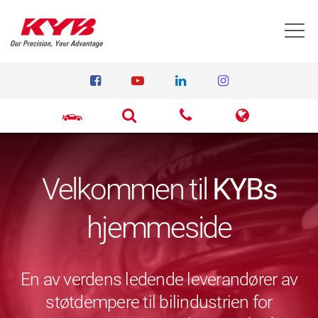
T
Velkommen til
KYBs
hjemmeside
En av verdens ledende leverandører av
støtdempere til bilindustrien for