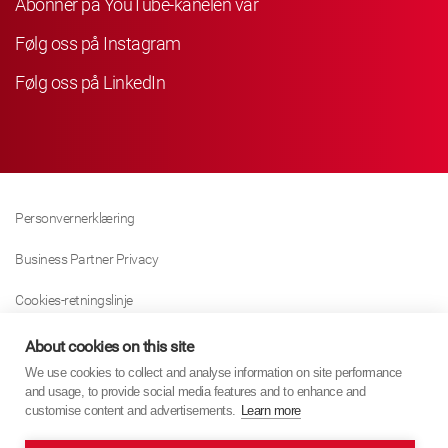
Abonner på YouTube-kanelen vår
Følg oss på Instagram
Følg oss på LinkedIn
Personvernerklæring
Business Partner Privacy
Cookies-retningslinje
Modern Slavery Act Policy
About cookies on this site
We use cookies to collect and analyse information on site performance
Tax Strategy
and usage, to provide social media features and to enhance and
customise content and advertisements.
Learn more
Imprint