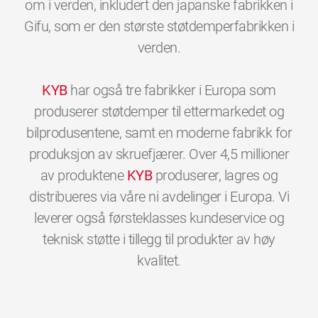
om i verden, inkludert den japanske fabrikken i
Gifu, som er den største støtdemperfabrikken i
verden.
KYB
har også tre fabrikker i Europa som
produserer støtdemper til ettermarkedet og
bilprodusentene, samt en moderne fabrikk for
produksjon av skruefjærer. Over 4,5 millioner
av produktene
KYB
produserer, lagres og
distribueres via våre ni avdelinger i Europa. Vi
leverer også førsteklasses kundeservice og
teknisk støtte i tillegg til produkter av høy
0
0
0
0
0
0
kvalitet.
1
1
1
1
1
1