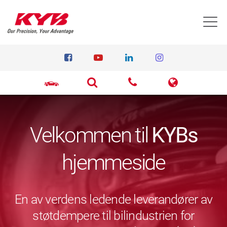
T
Velkommen til
KYBs
hjemmeside
En av verdens ledende leverandører av
støtdempere til bilindustrien for