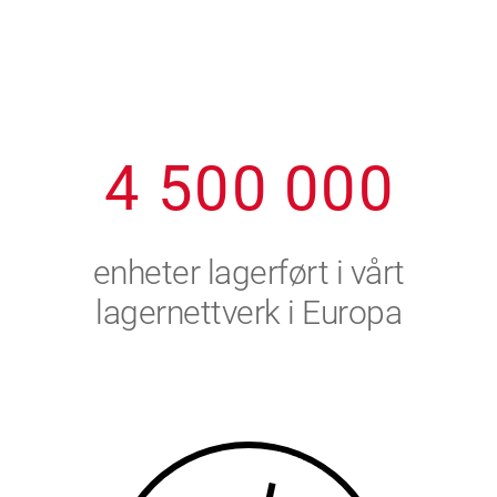
1
2
7
7
7
7
7
2
3
8
8
8
8
8
3
4
9
9
9
9
9
4
5
0
0
0
0
0
5
6
enheter lagerført i vårt
6
7
lagernettverk i Europa
7
8
8
9