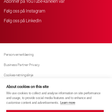
Abonner på YouTube-kanelen vår
Følg oss på Instagram
Følg oss på LinkedIn
Personvernerklæring
Business Partner Privacy
Cookies-retningslinje
Modern Slavery Act Policy
About cookies on this site
We use cookies to collect and analyse information on site performance
Tax Strategy
and usage, to provide social media features and to enhance and
customise content and advertisements.
Learn more
Imprint