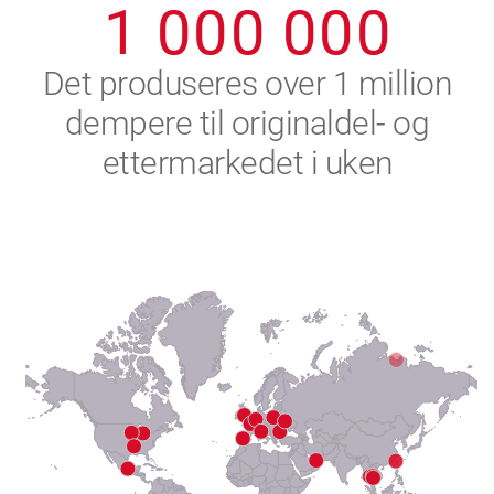
1
0
0
0
0
0
0
2
Det produseres over 1 million
dempere til originaldel- og
3
ettermarkedet i uken
4
5
6
7
8