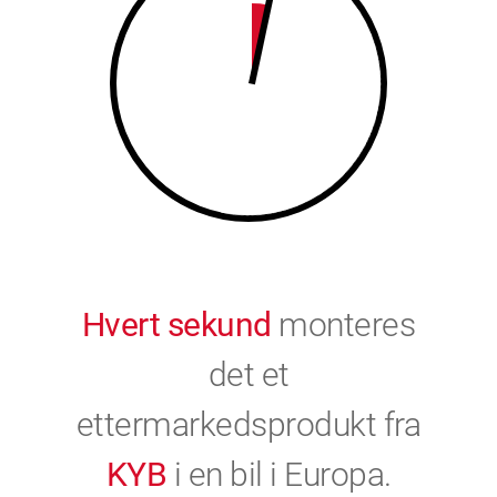
9
0
0
Hvert sekund
monteres
det et
ettermarkedsprodukt fra
KYB
i en bil i Europa.