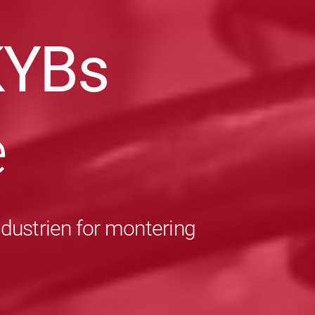
KYBs
e
ndustrien for montering