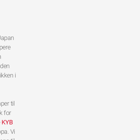
 Japan
mpere
n
 den
ikken i
er til
k for
e
KYB
opa. Vi