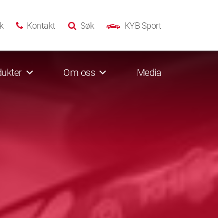
k
Kontakt
Søk
KYB Sport
ukter
Om oss
Media