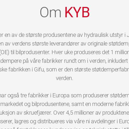
Om
KYB
r en av de største produsentene av hydraulisk utstyr i
n av verdens største leverandører av originale støtde
(OE) til bilprodusenter. Hver uke produseres det 1 millio
tdempere på våre fabrikker rundt om i verden, inkludert
ke fabrikken i Gifu, som er den største støtdemperfabr
verden.
ar også tre fabrikker i Europa som produserer støtdemp
rmarkedet og bilprodusentene, samt en moderne fabrik
uksjon av skruefjærer. Over 4,5 millioner av produkten
erer, lagres og distribueres via våre ni avdelinger i Eur