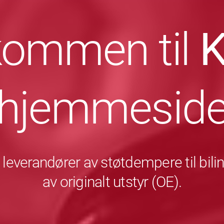
kommen til
hjemmesid
leverandører av støtdempere til bili
av originalt utstyr (OE).