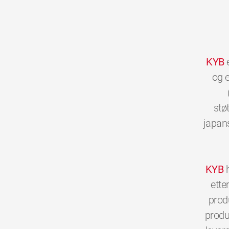
KYB
e
og e
stø
japans
KYB
h
ette
prod
produs