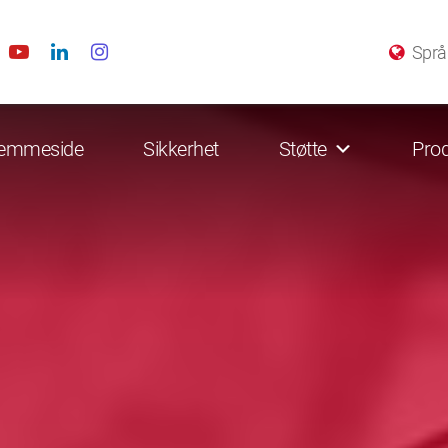
Språ
emmeside
Sikkerhet
Støtte
Prod