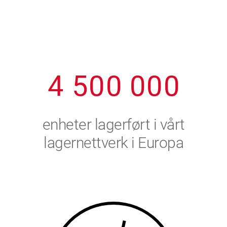
1
2
7
7
7
7
7
2
3
8
8
8
8
8
3
4
9
9
9
9
9
4
5
0
0
0
0
0
5
6
enheter lagerført i vårt
6
7
lagernettverk i Europa
7
8
8
9