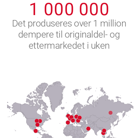
1
0
0
0
0
0
0
2
Det produseres over 1 million
dempere til originaldel- og
3
ettermarkedet i uken
4
5
6
7
8