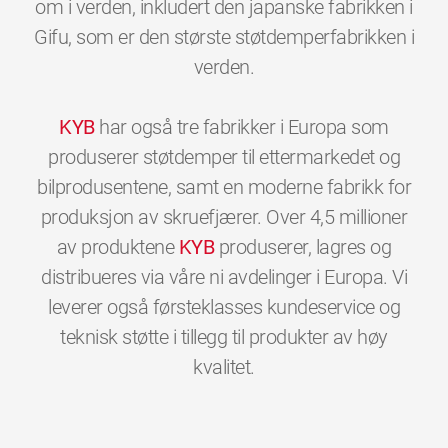
om i verden, inkludert den japanske fabrikken i
Gifu, som er den største støtdemperfabrikken i
verden.
KYB
har også tre fabrikker i Europa som
produserer støtdemper til ettermarkedet og
bilprodusentene, samt en moderne fabrikk for
produksjon av skruefjærer. Over 4,5 millioner
av produktene
KYB
produserer, lagres og
distribueres via våre ni avdelinger i Europa. Vi
leverer også førsteklasses kundeservice og
teknisk støtte i tillegg til produkter av høy
0
0
0
0
0
0
kvalitet.
1
1
1
1
1
1