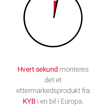
9
0
0
Hvert sekund
monteres
det et
ettermarkedsprodukt fra
KYB
i en bil i Europa.