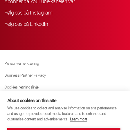
Abonner på YouTube-kanelen vår
Følg oss på Instagram
Følg oss på LinkedIn
Personvernerklæring
Business Partner Privacy
Cookies-retningslinje
Modern Slavery Act Policy
About cookies on this site
We use cookies to collect and analyse information on site performance
Tax Strategy
and usage, to provide social media features and to enhance and
customise content and advertisements.
Learn more
Imprint