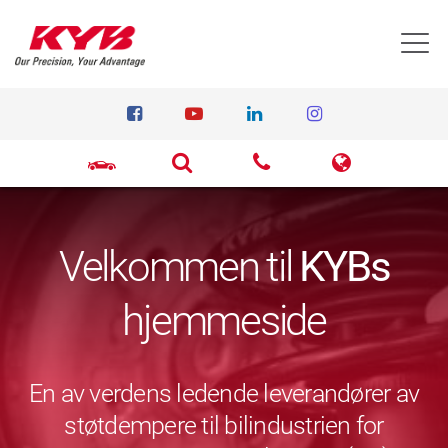
T
Velkommen til
KYBs
hjemmeside
En av verdens ledende leverandører av
støtdempere til bilindustrien for