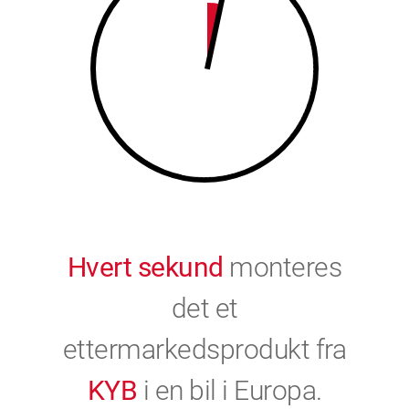
9
0
0
Hvert sekund
monteres
det et
ettermarkedsprodukt fra
KYB
i en bil i Europa.