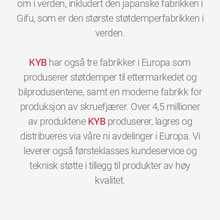
om i verden, inkludert den japanske fabrikken i
Gifu, som er den største støtdemperfabrikken i
verden.
KYB
har også tre fabrikker i Europa som
produserer støtdemper til ettermarkedet og
bilprodusentene, samt en moderne fabrikk for
produksjon av skruefjærer. Over 4,5 millioner
av produktene
KYB
produserer, lagres og
distribueres via våre ni avdelinger i Europa. Vi
leverer også førsteklasses kundeservice og
teknisk støtte i tillegg til produkter av høy
0
0
0
0
0
0
kvalitet.
1
1
1
1
1
1