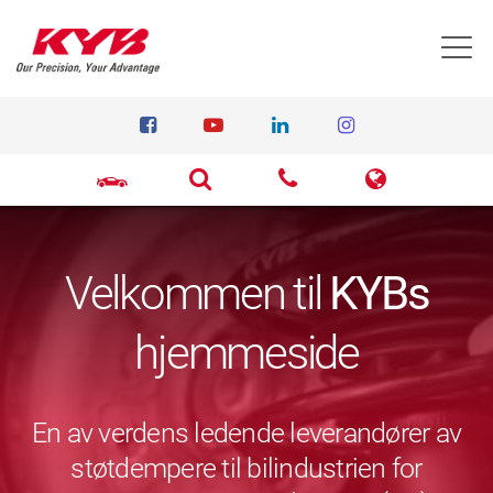
T
Velkommen til
KYBs
hjemmeside
En av verdens ledende leverandører av
støtdempere til bilindustrien for