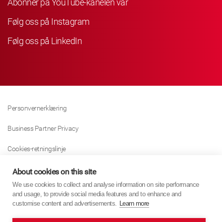
Abonner på YouTube-kanelen vår
Følg oss på Instagram
Følg oss på LinkedIn
Personvernerklæring
Business Partner Privacy
Cookies-retningslinje
Modern Slavery Act Policy
About cookies on this site
We use cookies to collect and analyse information on site performance
Tax Strategy
and usage, to provide social media features and to enhance and
customise content and advertisements.
Learn more
Imprint