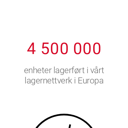
1
2
7
7
7
7
7
2
3
8
8
8
8
8
3
4
9
9
9
9
9
4
5
0
0
0
0
0
5
6
enheter lagerført i vårt
6
7
lagernettverk i Europa
7
8
8
9