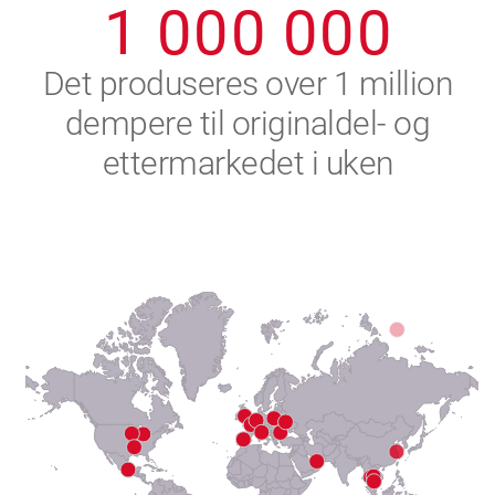
1
0
0
0
0
0
0
2
Det produseres over 1 million
dempere til originaldel- og
3
ettermarkedet i uken
4
5
6
7
8