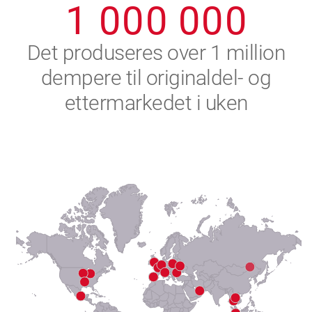
1
0
0
0
0
0
0
2
Det produseres over 1 million
dempere til originaldel- og
3
ettermarkedet i uken
4
5
6
7
8