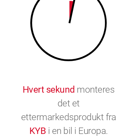
9
0
0
Hvert sekund
monteres
det et
ettermarkedsprodukt fra
KYB
i en bil i Europa.