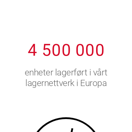
1
2
7
7
7
7
7
2
3
8
8
8
8
8
3
4
9
9
9
9
9
4
5
0
0
0
0
0
5
6
enheter lagerført i vårt
6
7
lagernettverk i Europa
7
8
8
9