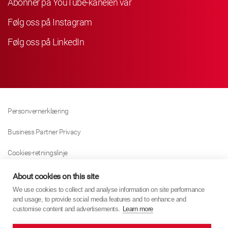
Abonner på YouTube-kanelen vår
Følg oss på Instagram
Følg oss på LinkedIn
Personvernerklæring
Business Partner Privacy
Cookies-retningslinje
Modern Slavery Act Policy
About cookies on this site
We use cookies to collect and analyse information on site performance
Tax Strategy
and usage, to provide social media features and to enhance and
customise content and advertisements.
Learn more
Imprint