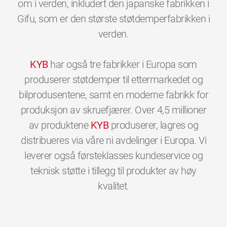
om i verden, inkludert den japanske fabrikken i
Gifu, som er den største støtdemperfabrikken i
verden.
KYB
har også tre fabrikker i Europa som
produserer støtdemper til ettermarkedet og
bilprodusentene, samt en moderne fabrikk for
produksjon av skruefjærer. Over 4,5 millioner
av produktene
KYB
produserer, lagres og
distribueres via våre ni avdelinger i Europa. Vi
leverer også førsteklasses kundeservice og
teknisk støtte i tillegg til produkter av høy
0
0
0
0
0
0
kvalitet.
1
1
1
1
1
1