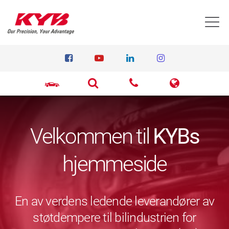
T
Velkommen til
KYBs
hjemmeside
En av verdens ledende leverandører av
støtdempere til bilindustrien for