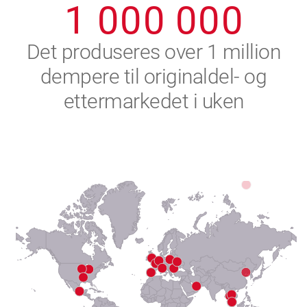
1
0
0
0
0
0
0
2
Det produseres over 1 million
dempere til originaldel- og
3
ettermarkedet i uken
4
5
6
7
8