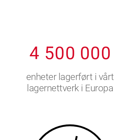
1
2
7
7
7
7
7
2
3
8
8
8
8
8
3
4
9
9
9
9
9
4
5
0
0
0
0
0
5
6
enheter lagerført i vårt
6
7
lagernettverk i Europa
7
8
8
9