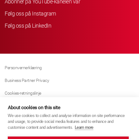
Abonner på YouTube-kanelen vår
Følg oss på Instagram
Følg oss på LinkedIn
Personvernerklæring
Business Partner Privacy
Cookies-retningslinje
Modern Slavery Act Policy
About cookies on this site
We use cookies to collect and analyse information on site performance
Tax Strategy
and usage, to provide social media features and to enhance and
customise content and advertisements.
Learn more
Imprint