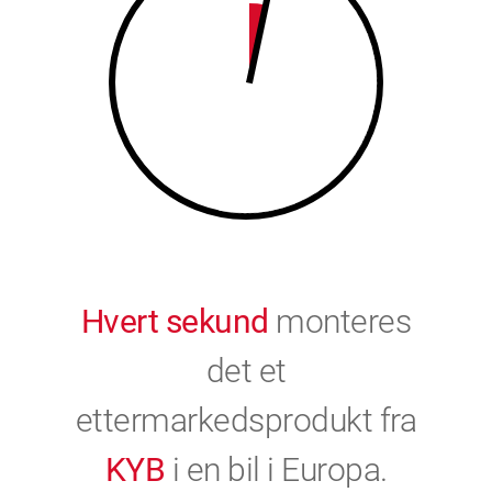
9
0
0
Hvert sekund
monteres
det et
ettermarkedsprodukt fra
KYB
i en bil i Europa.