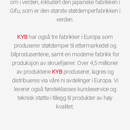
om i verden, inkludert den japanske fabrikken i
Gifu, som er den største støtdemperfabrikken i
verden.
KYB
har også tre fabrikker i Europa som
produserer støtdemper til ettermarkedet og
bilprodusentene, samt en moderne fabrikk for
produksjon av skruefjærer. Over 4,5 millioner
av produktene
KYB
produserer, lagres og
distribueres via våre ni avdelinger i Europa. Vi
leverer også førsteklasses kundeservice og
teknisk støtte i tillegg til produkter av høy
0
0
0
0
0
0
kvalitet.
1
1
1
1
1
1