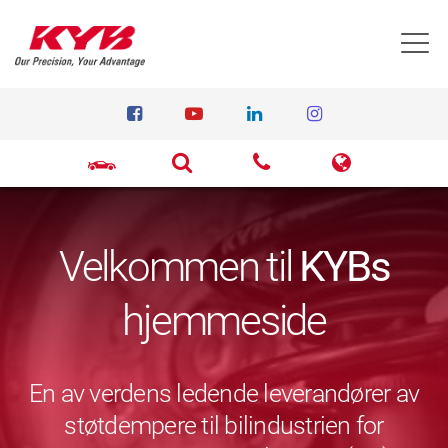
T
Velkommen til
KYBs
hjemmeside
En av verdens ledende leverandører av
støtdempere til bilindustrien for