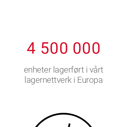
1
2
7
7
7
7
7
2
3
8
8
8
8
8
3
4
9
9
9
9
9
4
5
0
0
0
0
0
5
6
enheter lagerført i vårt
6
7
lagernettverk i Europa
7
8
8
9