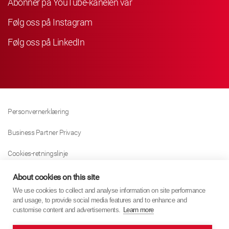
Abonner på YouTube-kanelen vår
Følg oss på Instagram
Følg oss på LinkedIn
Personvernerklæring
Business Partner Privacy
Cookies-retningslinje
Modern Slavery Act Policy
About cookies on this site
We use cookies to collect and analyse information on site performance
Tax Strategy
and usage, to provide social media features and to enhance and
customise content and advertisements.
Learn more
Imprint