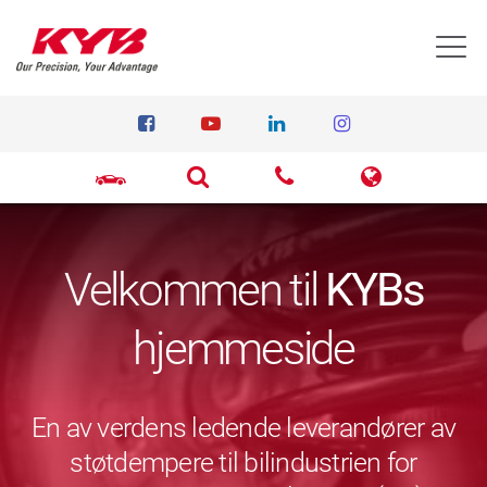
T
Velkommen til
KYBs
hjemmeside
En av verdens ledende leverandører av
støtdempere til bilindustrien for