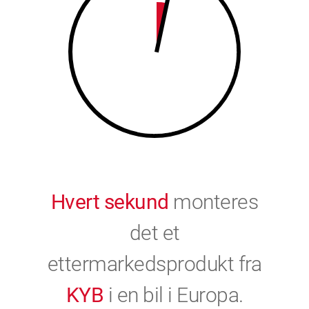
9
0
0
Hvert sekund
monteres
det et
ettermarkedsprodukt fra
KYB
i en bil i Europa.