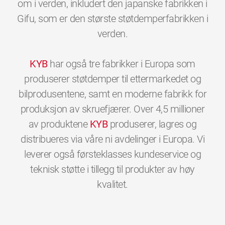
om i verden, inkludert den japanske fabrikken i
Gifu, som er den største støtdemperfabrikken i
verden.
KYB
har også tre fabrikker i Europa som
produserer støtdemper til ettermarkedet og
bilprodusentene, samt en moderne fabrikk for
produksjon av skruefjærer. Over 4,5 millioner
av produktene
KYB
produserer, lagres og
distribueres via våre ni avdelinger i Europa. Vi
leverer også førsteklasses kundeservice og
teknisk støtte i tillegg til produkter av høy
0
0
0
0
0
0
kvalitet.
1
1
1
1
1
1