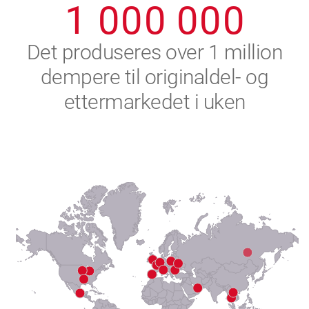
1
0
0
0
0
0
0
2
Det produseres over 1 million
dempere til originaldel- og
3
ettermarkedet i uken
4
5
6
7
8