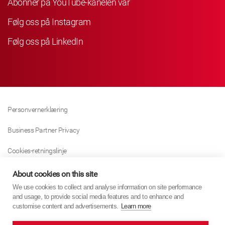
Abonner på YouTube-kanelen vår
Følg oss på Instagram
Følg oss på LinkedIn
Personvernerklæring
Business Partner Privacy
Cookies-retningslinje
Modern Slavery Act Policy
About cookies on this site
We use cookies to collect and analyse information on site performance
Tax Strategy
and usage, to provide social media features and to enhance and
customise content and advertisements.
Learn more
Imprint