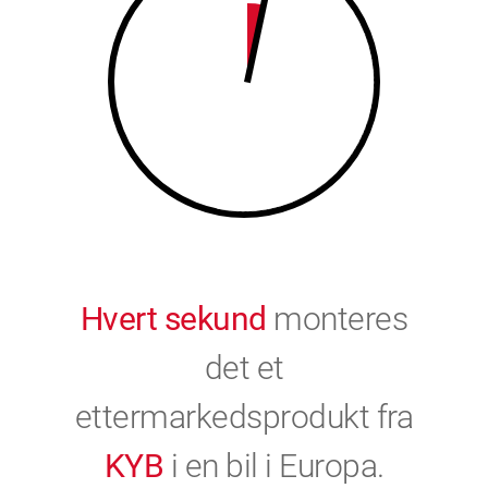
9
0
0
Hvert sekund
monteres
det et
ettermarkedsprodukt fra
KYB
i en bil i Europa.