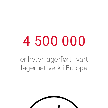
1
2
7
7
7
7
7
2
3
8
8
8
8
8
3
4
9
9
9
9
9
4
5
0
0
0
0
0
5
6
enheter lagerført i vårt
6
7
lagernettverk i Europa
7
8
8
9