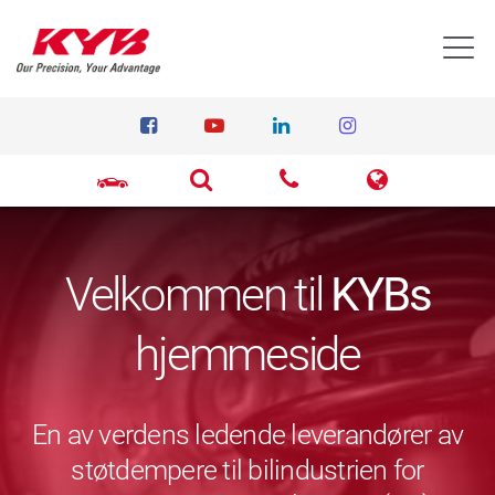
T
Velkommen til
KYBs
hjemmeside
En av verdens ledende leverandører av
støtdempere til bilindustrien for