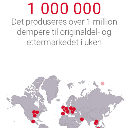
1
0
0
0
0
0
0
2
Det produseres over 1 million
dempere til originaldel- og
3
ettermarkedet i uken
4
5
6
7
8