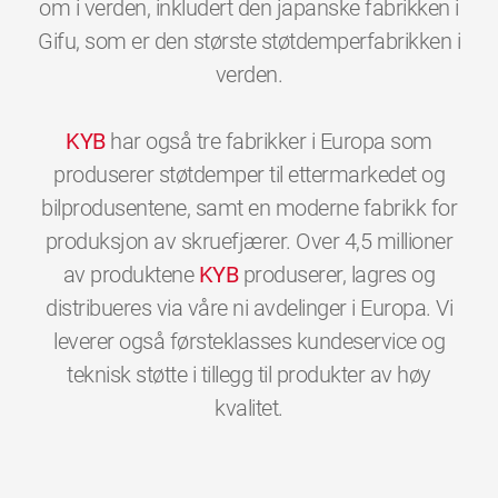
om i verden, inkludert den japanske fabrikken i
Gifu, som er den største støtdemperfabrikken i
verden.
KYB
har også tre fabrikker i Europa som
produserer støtdemper til ettermarkedet og
bilprodusentene, samt en moderne fabrikk for
produksjon av skruefjærer. Over 4,5 millioner
av produktene
KYB
produserer, lagres og
distribueres via våre ni avdelinger i Europa. Vi
leverer også førsteklasses kundeservice og
teknisk støtte i tillegg til produkter av høy
0
0
0
0
0
0
kvalitet.
1
1
1
1
1
1