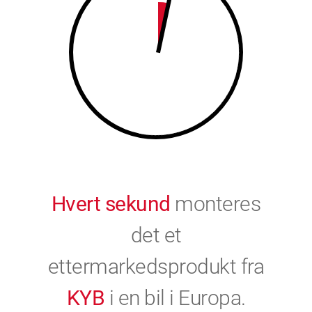
9
0
0
Hvert sekund
monteres
det et
ettermarkedsprodukt fra
KYB
i en bil i Europa.