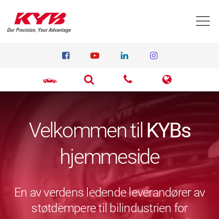
T
Velkommen til
KYBs
hjemmeside
En av verdens ledende leverandører av
støtdempere til bilindustrien for