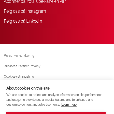
Abonner på YouTube-kanelen vår
Følg oss på Instagram
Følg oss på LinkedIn
Personvernerklæring
Business Partner Privacy
Cookies-retningslinje
Modern Slavery Act Policy
About cookies on this site
We use cookies to collect and analyse information on site performance
Tax Strategy
and usage, to provide social media features and to enhance and
customise content and advertisements.
Learn more
Imprint