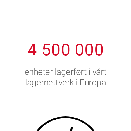
1
2
7
7
7
7
7
2
3
8
8
8
8
8
3
4
9
9
9
9
9
4
5
0
0
0
0
0
5
6
enheter lagerført i vårt
6
7
lagernettverk i Europa
7
8
8
9