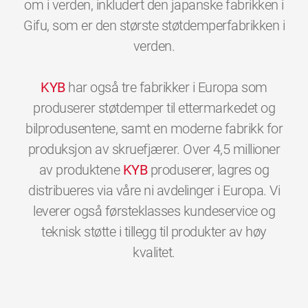
om i verden, inkludert den japanske fabrikken i
Gifu, som er den største støtdemperfabrikken i
verden.
KYB
har også tre fabrikker i Europa som
produserer støtdemper til ettermarkedet og
bilprodusentene, samt en moderne fabrikk for
produksjon av skruefjærer. Over 4,5 millioner
av produktene
KYB
produserer, lagres og
distribueres via våre ni avdelinger i Europa. Vi
leverer også førsteklasses kundeservice og
teknisk støtte i tillegg til produkter av høy
0
0
0
0
0
0
kvalitet.
1
1
1
1
1
1