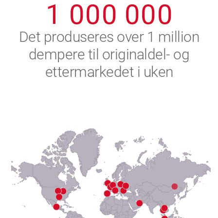
1
0
0
0
0
0
0
2
Det produseres over 1 million
dempere til originaldel- og
3
ettermarkedet i uken
4
5
6
7
8